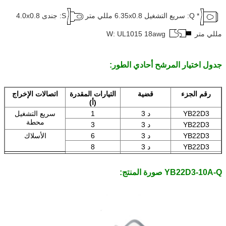
8 أ: 8 أمبير
* Q: سريع التشغيل 6.35x0.8 مللي متر
S: جندى 4.0x0.8
10 أ: 10 أمبير
مللي متر
W: UL1015 18awg
جدول اختيار المرشح أحادي الطور:
رقم الجزء
قضية
التيارات المقدرة
اتصالات الإخراج
(أ)
YB22D3
د 3
1
سريع التشغيل
محطة
YB22D3
د 3
3
YB22D3
د 3
6
الأسلاك
YB22D3
د 3
8
YB22D3
د 3
10
محطات عروة اللحام
YB22D3-10A-Q صورة المنتج: