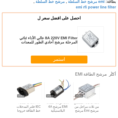
emi مرشح خط السلطة
مرشح خط السلطة
بطاقة:
,
,
emi rfi power line filter
احصل على افضل سعر ل
8A 220V EMI Filter عالي الأداء ثنائي
المرحلة مرشح أحادي الطور للمعدات
الجراحية
استمر
مرشح الطاقة EMI
أكثر
 الطاقة
CE ENEC المصدق
250 فولت غسالة
YB11A2-10A-W
أحادية الطور
من ثلاث مراحل من
EMI مرشح 4A
IEC فلتر المدخلات
i Filters
3A 6A 10A مسامير
مرشح Emi مرشح
البلاستيكية
خط الطاقة خروجا
منخفض 
مرشح تمرير
RFI عالي التوهين
المقصورة مرشح
فلتر الضوضاء
أحادي 