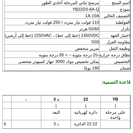
اسم المنتج
مرشح ثنائي المرحلة أحادي الطور
نموذج
YB22D3-8A-Q
التصنيف الحالي
1A-10A
الفولطية
110 فولت تيار متردد / 250 فولت تيار متردد
تكرار
50/60 هرتز
اختبار الجهد
1450VDC (خط إلى خط) ، 2250VAC (خط إلى أرضي)
مقاومة العزل
50Ω
وظيفة النقل
تمرير منخفض
نطاق درجة حرارة
-25 درجة مئوية ~ + 85 درجة مئوية
التخصيص
يمكن تخصيص موك 3000 جهاز كمبيوتر شخصى
ضمان
180 يومًا
قاعدة التسمية:
YB
22
د 3
-
|
|
|
على مرحلة
دائرة كهربائية
البعد
ح
واحدة
22:22 الدائرة
د 3
6 أ: 6 أمبير