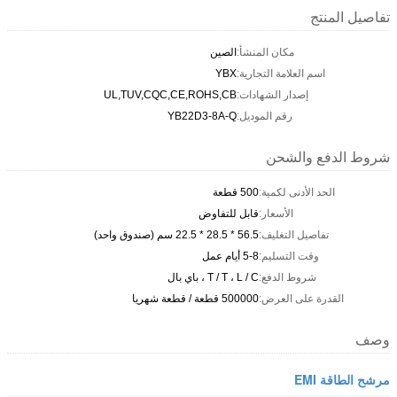
تفاصيل المنتج
مكان المنشأ:
الصين
اسم العلامة التجارية:
YBX
إصدار الشهادات:
UL,TUV,CQC,CE,ROHS,CB
رقم الموديل:
YB22D3-8A-Q
شروط الدفع والشحن
الحد الأدنى لكمية:
500 قطعة
الأسعار:
قابل للتفاوض
تفاصيل التغليف:
56.5 * 28.5 * 22.5 سم (صندوق واحد)
وقت التسليم:
5-8 أيام عمل
شروط الدفع:
T / T ، L / C ، باي بال
القدرة على العرض:
500000 قطعة / قطعة شهريا
وصف
مرشح الطاقة EMI