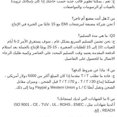
ج: نعم ، يمكننا تطوير قالب جديد حسب حاجتك إذا كان بإمكانك تزويدنا
بالعينات أو الرسومات والمواصفات.
س 2:
هل أنت مصنع أم تاجر؟
أ:
نحن شركة مصنعة لمرشحات EMI مع 15 عامًا من الخبرة في الإنتاج.
Q3: ما هي مدة التسليم؟
ج: نحن نضمن التسليم السريع.بشكل عام ، سوف يستغرق الأمر 2-5 أيام
للعينات ؛10 إلى 15 للطلبات الصغيرة ، 15-25 يومًا للإنتاج بالجملة بعد استلام
الدفعة المقدمة.يعتمد وقت التسليم المحدد على العناصر وكمية طلبك.الرجاء
الاتصال بنا للحصول على التفاصيل.
س 4: ماذا عن شروط الدفع؟
ج: عادة ما نطلب T / T مقدما.إذا كان المبلغ أكثر من 5000 دولار أمريكي ،
فيمكننا إيداع 30٪ T / T ، و 70٪ T / T قبل الشحن ، وميزان مقابل
الشحن.ونقبل أيضًا L / C و Western Union و Paypal وما إلى ذلك.
س 5:
ما الشهادات التي لديك لمنتجاتك؟
أ:
لدينا شهادات مثل:
ISO 9001 ، CE ، TUV ، UL ، ROHS ، ENEC ،
REACH ، إلخ.