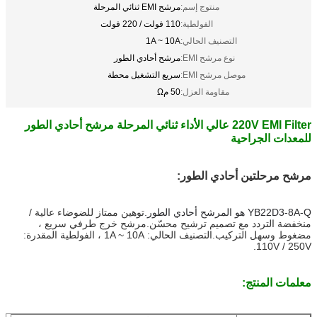
منتوج إسم:
مرشح EMI ثنائي المرحلة
الفولطية:
110 فولت / 220 فولت
التصنيف الحالي:
1A ~ 10A
نوع مرشح EMI:
مرشح أحادي الطور
موصل مرشح EMI:
سريع التشغيل محطة
مقاومة العزل:
50 مΩ
220V EMI Filter عالي الأداء ثنائي المرحلة مرشح أحادي الطور
للمعدات الجراحية
مرشح مرحلتين أحادي الطور:
YB22D3-8A-Q هو المرشح أحادي الطور.
توهين ممتاز للضوضاء عالية /
منخفضة التردد مع تصميم ترشيح محسّن.مرشح خرج طرفي سريع ،
مضغوط وسهل التركيب.التصنيف الحالي: 1A ~ 10A ، الفولطية المقدرة:
110V / 250V.
معلمات المنتج: