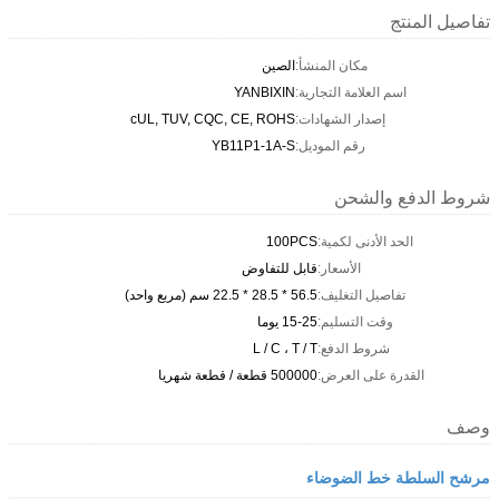
تفاصيل المنتج
مكان المنشأ:
الصين
اسم العلامة التجارية:
YANBIXIN
إصدار الشهادات:
cUL, TUV, CQC, CE, ROHS
رقم الموديل:
YB11P1-1A-S
شروط الدفع والشحن
الحد الأدنى لكمية:
100PCS
الأسعار:
قابل للتفاوض
تفاصيل التغليف:
56.5 * 28.5 * 22.5 سم (مربع واحد)
وقت التسليم:
15-25 يوما
شروط الدفع:
L / C ، T / T
القدرة على العرض:
500000 قطعة / قطعة شهريا
وصف
مرشح السلطة خط الضوضاء