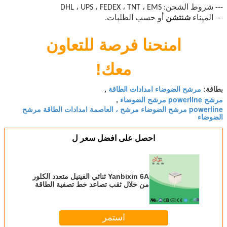
--- شروط الشحن: DHL ، UPS ، FEDEX ، TNT ، EMS
--- الميناء
شنتشن
أو حسب الطلبات.
امنحنا فرصة للتعاون
معك!
مرشح الضوضاء امدادات الطاقة
بطاقة:
,
مرشح powerline مرشح الضوضاء
,
powerline مرشح الضوضاء مرشح ، العاصمة امدادات الطاقة مرشح
الضوضاء
احصل على افضل سعر ل
Yanbixin 6A ثنائي الفينيل متعدد الكلور
من خلال ثقب تصاعد خط تصفية الطاقة
الضوضاء للمعدات الطبية
استمر