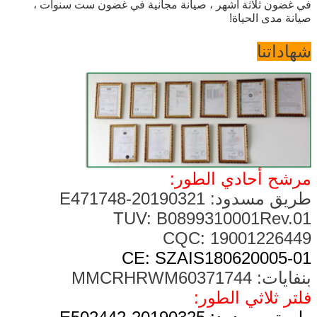
في غضون ثلاثة
أشهر ، صيانة مجانية في غضون ست سنوات ،
صيانة مدى الحياة!
شهاداتنا
مرشح أحادي الطور:
طريق مسدود: 20190321-E471748
TUV: B0899310001Rev.01
CQC: 19001226449
CE: SZAIS180620005-01
بنفايات: MMCRHRWM60371744
فلتر ثلاثي الطور: