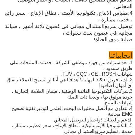
المجاني.
4.مقياس الإنتاج: تكنولوجيا الأتمتة ، نطاق الإنتاج ، سعر رائع
، خدمة ممتازة ،
توصيل سريع!استبدال مجاني في غضون ثلاثة أشهر ، صيانة
مجانية في غضون ست سنوات ،
صيانة مدى الحياة!
إيجابياتنا
1. بعد سنوات من جهود موظفي الشركة ، حصلت المنتجات على
طريق مسدود ،
شهادات TUV ، CQC ، CE ، ROSH.
2. لدينا فريق r & d المهنية ؛أهدافنا هي أننا لن نسمح للعملاء بإنفاق
أي أموال إضافية!
3.شركات التكنولوجيا الفائقة الوطنية ، ضمان العلامة التجارية ،
جودة موثوق بها ، ولدينا ذات الصلة
شهادات المنتج.
4. نتعاون مع أفضل مختبرات البحث العلمي لتوفير تقنية تصحيح
EMC مجانية
الدعم والعينات ؛واختبار التوصيل المجاني.
5. التكنولوجيا الأوتوماتيكية ، نطاق الإنتاج ، سعر عظيم ، ممتاز ،
خدمة ، تسليم سريع!استبدال مجاني