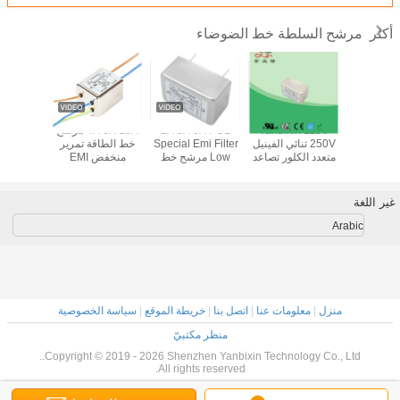
مرشح السلطة خط الضوضاء
أكثر
YB12T5 
Yanbixin 110V
1A 3A 6A PCB
4A 6A 10A مرشح
xin AC
Line EMI 
250V ثنائي الفينيل
Special Emi Filter
خط الطاقة تمرير
ine Emi
Power Nois
متعدد الكلور تصاعد
Low مرشح خط
منخفض EMI
6A 120V /
 المنزلية
خط كهرباء تصفية
الطاقة الحالي
للأجهزة المنزلية
250V
الضوضاء لمفاعل
للوحات الكمبيوتر
مد
تكييف الهواء
غير اللغة
Arabic
منزل
|
معلومات عنا
|
اتصل بنا
|
خريطة الموقع
|
سياسة الخصوصية
منظر مكتبيّ
Copyright © 2019 - 2026 Shenzhen Yanbixin Technology Co., Ltd..
All rights reserved.