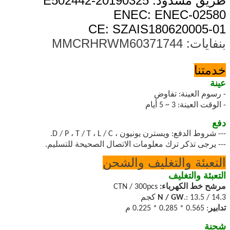
طريق مسدود: 20190325-E502442
ENEC: ENEC-02580
CE: SZAIS180620005-01
بنفايات: MMCRHRWM60371744
خدمتنا
عينة
-
رسوم العينة: تفاوض
-
الوقت العينة: 3 ~ 5 أيام
دفع
--- شروط الدفع: ويسترن يونيون ، D / P ، T / T ، L / C.
--- يرجى تذكر ترك معلومات الاتصال الصحيحة للتسليم.
التعبئة والتغليف والشحن
التعبئة والتغليف
مرشح خط الكهرباء:
CTN / 300pcs
.: 13.5 / 14.3 كجم
N / GW
تدابير
: 0.565 * 0.285 * 0.225 م
شحنة