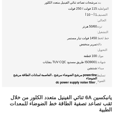
بند:
مرشحات تصاعد ثنائي الفينيل متعدد الكلور
الفولطية:
115 فولت / 250 فولت
التصنيف
1 أ ~ 10 أ
الحالي:
تردد
50/60 هرتز
التشغيل:
خط لخط:
1450 فولت تيار مستمر
دالة
تمرير منخفض
التحويل:
موك:
100 قطعة
شهادة:
ISO9001 طريق مسدود TUV CQC بنفايات
ميناء:
شنتشن
powerline مرشح الضوضاء مرشح ، العاصمة امدادات الطاقة مرشح
تسليط
الضوضاء
الضوء:
dc power supply noise filter
,
يانبكسين 6A ثنائي الفينيل متعدد الكلور من خلال
ثقب تصاعد تصفية الطاقة خط الضوضاء للمعدات
الطبية