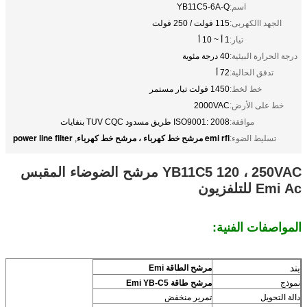
اسم:
YB11C5-6A-Q
الجهد االكهربى:
115 فولت / 250 فولت
تيار:
1 أ ~ 10 أ
درجة الحرارة البيئية:
40 درجة مئوية
تدفق الحالية:
72 أ
خط لخط:
1450 فولت تيار مستمر
خط على الأرض:
2000VAC
موافقة:
ISO9001: 2008 طريق مسدود TUV CQC بنفايات
emi rfi مرشح خط كهرباء ، مرشح خط كهرباء
power line filter
تسليط الضوء:
,
YB11C5 120 ، 250VAC مرشح الضوضاء المقبس
Emi Ac للتلفزيون
المواصفات الفنية:
بند
مرشح الطاقة Emi
نموذج
مرشح طاقة Emi YB-C5
دالة التحويل
تمرير منخفض