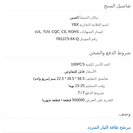
تفاصيل المنتج
مكان المنشأ:
الصين
اسم العلامة التجارية:
YBX
إصدار الشهادات:
cUL, TUV, CQC, CE, ROHS
رقم الموديل:
YB11C5-6A-Q
شروط الدفع والشحن
الحد الأدنى لكمية:
100PCS
الأسعار:
قابل للتفاوض
تفاصيل التغليف:
56.5 * 28.5 * 22.5 سم (مربع واحد)
وقت التسليم:
15-25 يوما
شروط الدفع:
T / T.
القدرة على العرض:
500000 قطعة / قطعة شهريا
وصف
مرشح طاقة التيار المتردد