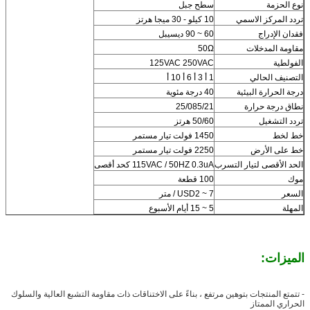
نوع الحزمة
سطح جبل
تردد المركز الاسمي
10 كيلو - 30 ميجا هرتز
فقدان الإدراج
60 ~ 90 ديسيبل
مقاومة المدخلات
50Ω
الفولطية
125VAC 250VAC
التصنيف الحالي
1 أ 3 أ 6 أ 10 أ
درجة الحرارة البيئية
40 درجة مئوية
نطاق درجة حرارة
25/085/21
تردد التشغيل
50/60 هرتز
خط لخط
1450 فولت تيار مستمر
خط على الأرض
2250 فولت تيار مستمر
الحد الأقصى لتيار التسرب
115VAC / 50HZ 0.3uA كحد أقصى
موك
100 قطعة
السعر
USD2 ~ 7 / متر
المهلة
5 ~ 15 أيام الأسبوع
الميزات:
- تتمتع المنتجات بتوهين مرتفع ، بناءً على الاختناقات ذات مقاومة التشبع العالية والسلوك
الحراري الممتاز