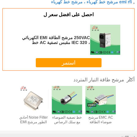
emi rfi مرشح خط كهرباء ، مرشح خط كهرباء
,
احصل على افضل سعر ل
250VAC مرشح الطاقة EMI الكهربائي
، IEC 320 مقبس تصفية AC خط
الضوضاء للتلفزيون
استمر
مرشح طاقة التيار المتردد
أكثر
1450VDC Low
220V 3A 6A EMI
غسالة 250V 4A 6A
20A AC Power
Pass Emi
EMC AC مرشح
خط تصفية الضوضاء
Noise Filter أحادي
ثلاثي الم
Line Filter مرحلة
ضوضاء الطاقة
مع سلك الرصاص
الطور مرشح EMI
ضوضاء خ
 لمعدات
لشريط إضاءة LED
منخفض التمرير
التيار الم
Data
للأجهزة الإلكترونية
تمرير 
التوهين