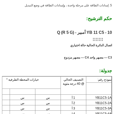
5. إمدادات الطاقة على مرحلة واحدة ، وإمدادات الطاقة في وضع التبديل
حكم الترشيح:
YB 11 C5 - 10 أمبير - Q (R 5 G)
¦ ¦ ¦ ¦ ¦ ¦ ¦
اتصال الدائرة الحالية حالة اختياري
C3 --- مصهر واحد C4 --- مصهر مزدوج
جدولة:
نموذج رقم:
التصنيف الحالي
خيارات المحطة الطرفية *
@ 40 درجة مئوية
YB11C5-1A
1 أ
س
س
YB11C5-2A
2 أ
س
س
YB11C5-3A
3 أ
س
س
YB11C5-4A
4 ا
س
س