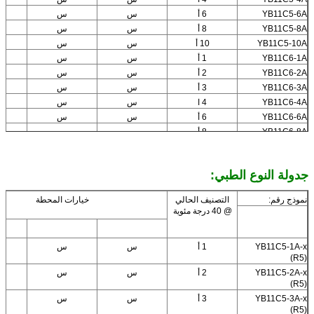
YB11C5-6A
6 أ
س
س
YB11C5-8A
8 أ
س
س
YB11C5-10A
10 أ
س
س
YB11C6-1A
1 أ
س
س
YB11C6-2A
2 أ
س
س
YB11C6-3A
3 أ
س
س
YB11C6-4A
4 ا
س
س
YB11C6-6A
6 أ
س
س
YB11C6-8A
8 أ
س
س
YB11C6-10A
10 أ
س
س
جدولة النوع الطبي:
نموذج رقم:
التصنيف الحالي
خيارات المحطة
@ 40 درجة مئوية
YB11C5-1A-x
1 أ
س
س
(R5)
YB11C5-2A-x
2 أ
س
س
(R5)
YB11C5-3A-x
3 أ
س
س
(R5)