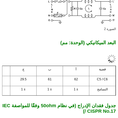
الصورة 2
البعد الميكانيكي (الوحدة: مم)
قضية
أ
ب
ج
29.5
61
62
C5 / C6
التسامح
± 1
± 1
± 1
جدول فقدان الإدراج (في نظام 50ohm وفقًا للمواصفة IEC
/ CISPR No.17)