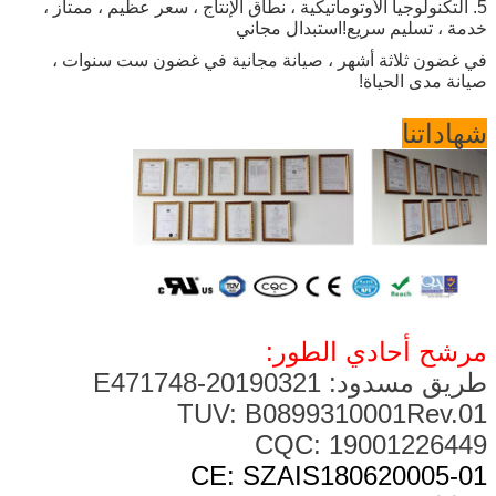
5. التكنولوجيا الأوتوماتيكية ، نطاق الإنتاج ، سعر عظيم ، ممتاز ،
خدمة ، تسليم سريع!استبدال مجاني
في غضون ثلاثة
أشهر ، صيانة مجانية في غضون ست سنوات ،
صيانة مدى الحياة!
شهاداتنا
مرشح أحادي الطور:
طريق مسدود: 20190321-E471748
TUV: B0899310001Rev.01
CQC: 19001226449
CE: SZAIS180620005-01