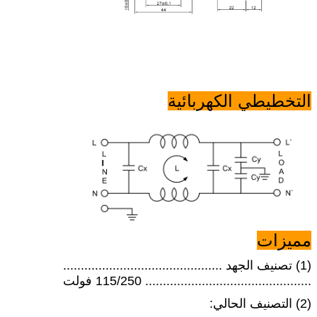
التخطيطي الكهربائية
مميزات
(1) تصنيف الجهد .............................................
............................................... 115/250 فولت
(2) التصنيف الحالي: