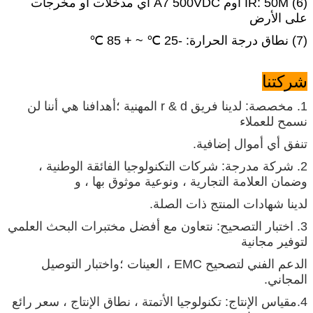
(6) IR: 50M أوم A7 500VDC أي مدخلات أو مخرجات
على الأرض
(7) نطاق درجة الحرارة: -25 ℃ ~ + 85 ℃
شركتنا
1. مخصصة: لدينا فريق r & d المهنية ؛أهدافنا هي أننا لن
نسمح للعملاء
تنفق أي أموال إضافية.
2. شركة مدرجة: شركات التكنولوجيا الفائقة الوطنية ،
وضمان العلامة التجارية ، ونوعية موثوق بها ، و
لدينا شهادات المنتج ذات الصلة.
3. اختبار التصحيح: نتعاون مع أفضل مختبرات البحث العلمي
لتوفير مجانية
الدعم الفني لتصحيح EMC ، العينات ؛واختبار التوصيل
المجاني.
4.مقياس الإنتاج: تكنولوجيا الأتمتة ، نطاق الإنتاج ، سعر رائع