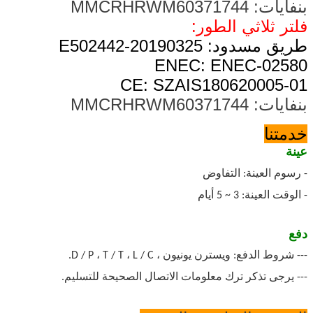
بنفايات: MMCRHRWM60371744
فلتر ثلاثي الطور:
طريق مسدود: 20190325-E502442
ENEC: ENEC-02580
CE: SZAIS180620005-01
بنفايات: MMCRHRWM60371744
خدمتنا
عينة
- رسوم العينة: التفاوض
- الوقت العينة: 3 ~ 5 أيام
دفع
--- شروط الدفع: ويسترن يونيون ، D / P ، T / T ، L / C.
--- يرجى تذكر ترك معلومات الاتصال الصحيحة للتسليم.