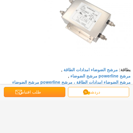
مرشح الضوضاء امدادات الطاقة
بطاقة:
,
مرشح powerline مرشح الضوضاء
,
مرشح الضوضاء امدادات الطاقة ، مرشح powerline مرشح الضوضاء
دردشة
طلب اقتباس
احصل على افضل سعر ل
Yanbixin 110V 250V ثنائي الفينيل
متعدد الكلور تصاعد خط كهرباء تصفية
الضوضاء لمفاعل تكييف الهواء