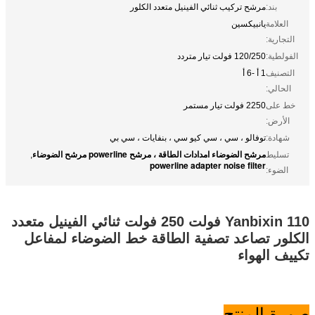
بند:
مرشح تركيب ثنائي الفينيل متعدد الكلور
العلامة
يانبيكسين
التجارية:
الفولطية:
120/250 فولت تيار متردد
التصنيف
1 أ -6 أ
الحالي:
خط على
2250 فولت تيار مستمر
الأرض:
شهادة:
توفالو ، سي ، سي كيو سي ، بنفايات ، سي بي
مرشح الضوضاء امدادات الطاقة ، مرشح powerline مرشح الضوضاء
تسليط
,
powerline adapter noise filter
الضوء:
Yanbixin 110 فولت 250 فولت ثنائي الفينيل متعدد
الكلور تصاعد تصفية الطاقة خط الضوضاء لمفاعل
تكييف الهواء
صورة المنتج