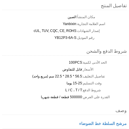
تفاصيل المنتج
مكان المنشأ:
الصين
اسم العلامة التجارية:
Yanbixin
إصدار الشهادات:
cUL, TUV, CQC, CE, ROHS
رقم الموديل:
YB12P3-6A-S
شروط الدفع والشحن
الحد الأدنى لكمية:
100PCS
الأسعار:
قابل للتفاوض
تفاصيل التغليف:
56.5 * 28.5 * 22.5 سم (مربع واحد)
وقت التسليم:
15-25 يوما
شروط الدفع:
L / C ، T / T
القدرة على العرض:
500000 قطعة / قطعة شهريا
وصف
مرشح السلطة خط الضوضاء