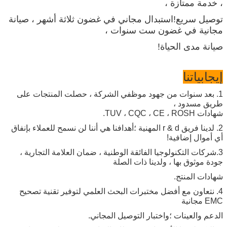
، خدمة ممتازة ،
توصيل سريع!استبدال مجاني في غضون ثلاثة أشهر ، صيانة
مجانية في غضون ست سنوات ،
صيانة مدى الحياة!
إيجابياتنا
1. بعد سنوات من جهود موظفي الشركة ، حصلت المنتجات على
طريق مسدود ،
شهادات TUV ، CQC ، CE ، ROSH.
2. لدينا فريق r & d المهنية ؛أهدافنا هي أننا لن نسمح للعملاء بإنفاق
أي أموال إضافية!
3.شركات التكنولوجيا الفائقة الوطنية ، ضمان العلامة التجارية ،
جودة موثوق بها ، ولدينا ذات الصلة
شهادات المنتج.
4. نتعاون مع أفضل مختبرات البحث العلمي لتوفير تقنية تصحيح
EMC مجانية
الدعم والعينات ؛واختبار التوصيل المجاني.