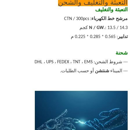
التعبئة والتغليف والشحن
التعبئة والتغليف
مرشح خط الكهرباء:
CTN / 300pcs
.: 13.5 / 14.3 كجم
N / GW
تدابير
: 0.565 * 0.285 * 0.225 م
شحنة
--- شروط الشحن: DHL ، UPS ، FEDEX ، TNT ، EMS
--- الميناء
شنتشن
أو حسب الطلبات.