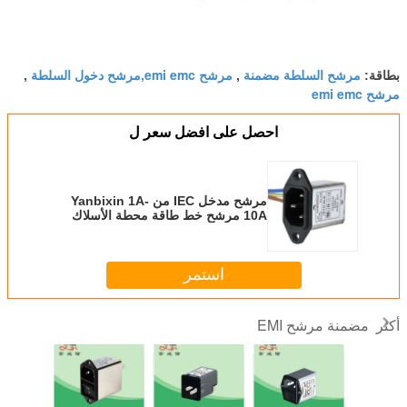
مرشح السلطة مضمنة
مرشح emi emc,مرشح دخول السلطة
بطاقة:
,
,
مرشح emi emc
احصل على افضل سعر ل
مرشح مدخل IEC من Yanbixin 1A-
10A مرشح خط طاقة محطة الأسلاك
YB11A7-6A-W
استمر
مضمنة مرشح EMI
أكثر