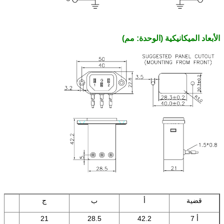
الأبعاد الميكانيكية (الوحدة: مم)
قضية
أ
ب
ج
أ 7
42.2
28.5
21