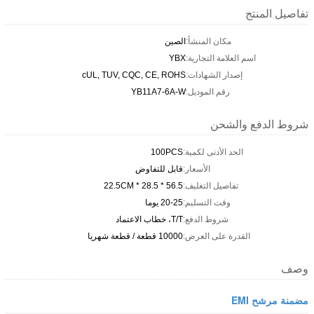
تفاصيل المنتج
مكان المنشأ:
الصين
اسم العلامة التجارية:
YBX
إصدار الشهادات:
cUL, TUV, CQC, CE, ROHS
رقم الموديل:
YB11A7-6A-W
شروط الدفع والشحن
الحد الأدنى لكمية:
100PCS
الأسعار:
قابل للتفاوض
تفاصيل التغليف:
56.5 * 28.5 * 22.5CM
وقت التسليم:
20-25 يوما
شروط الدفع:
T/T، خطاب الاعتماد
القدرة على العرض:
10000 قطعة / قطعة شهريا
وصف
مضمنة مرشح EMI