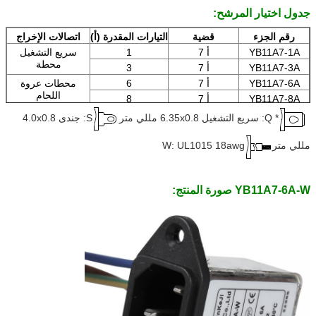
جدول اختيار المرشح:
3A: 3 أ
6 أ: 6 أمبير
رقم الجزء
قضية
التيارات المقدرة (أ)
اتصالات الإخراج
YB11A7-1A
أ 7
1
سريع التشغيل
محطة
YB11A7-3A
أ 7
3
YB11A7-6A
أ 7
6
محطات عروة
اللحام
YB11A7-8A
أ 7
8
YB11A7-10A
أ 7
10
الأسلاك
* Q: سريع التشغيل 6.35x0.8 مللي متر
S: جندى 4.0x0.8
مللي متر
W: UL1015 18awg
YB11A7-6A-W صورة المنتج: