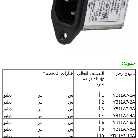
جدولة:
نموذج رقم:
التصنيف الحالي
خيارات المحطة *
@ 40 درجة
مئوية
YB11A7-1A
1 أ
س
س
دبليو
YB11A7-2A
2 أ
س
س
دبليو
YB11A7-3A
3 أ
س
س
دبليو
YB11A7-4A
4 ا
س
س
دبليو
YB11A7-6A
6 أ
س
س
دبليو
YB11A7-8A
8 أ
س
س
دبليو
YB11A7-10A
10 أ
س
س
دبليو