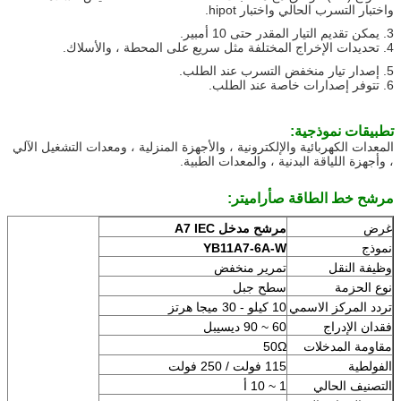
واختبار التسرب الحالي واختبار hipot.
3. يمكن تقديم التيار المقدر حتى 10 أمبير.
4. تحديدات الإخراج المختلفة مثل سريع على المحطة ، والأسلاك.
5. إصدار تيار منخفض التسرب عند الطلب.
6. تتوفر إصدارات خاصة عند الطلب.
تطبيقات نموذجية:
المعدات الكهربائية والإلكترونية ، والأجهزة المنزلية ، ومعدات التشغيل الآلي
، وأجهزة اللياقة البدنية ، والمعدات الطبية.
مرشح خط الطاقة ص
أراميتر
:
غرض
مرشح مدخل A7 IEC
نموذج
YB11A7-6A-W
وظيفة النقل
تمرير منخفض
نوع الحزمة
سطح جبل
تردد المركز الاسمي
10 كيلو - 30 ميجا هرتز
فقدان الإدراج
60 ~ 90 ديسيبل
مقاومة المدخلات
50Ω
الفولطية
115 فولت / 250 فولت
التصنيف الحالي
1 ~ 10 أ