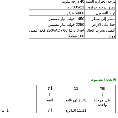
درجة الحرارة البيئية
40 درجة مئوية
نطاق درجة حرارة
25/085/21
تردد التشغيل
50/60 هرتز
سطر إلى سطر
1450 فولت تيار مستمر
خط على الأرض
2250 فولت تيار مستمر
أقصى تسرب الحالي
250VAC / 60HZ 0.8mA كحد أقصى
موك
100 قطعة
قاعدة التسمية:
YB
11
أ 7
-
∣
∣
∣
على مرحلة
دائرة كهربائية
البعد
ح
واحدة
11:11 الدائرة
أ 7
1 أمبير: 1 أمبير