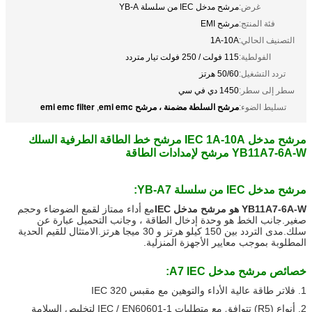
غرض:
مرشح مدخل IEC من سلسلة YB-A
فئة المنتج:
مرشح EMI
التصنيف الحالي:
1A-10A
الفولطية:
115 فولت / 250 فولت تيار متردد
تردد التشغيل:
50/60 هرتز
سطر إلى سطر:
1450 دي في سي
مرشح السلطة مضمنة ، مرشح emi emc
emi emc filter
تسليط الضوء:
,
مرشح مدخل IEC 1A-10A مرشح خط الطاقة الطرفية السلك
YB11A7-6A-W مرشح لإمدادات الطاقة
مرشح مدخل IEC من سلسلة YB-A7:
YB11A7-6A-W هو مرشح مدخل IEC
مع أداء ممتاز لقمع الضوضاء وحجم
صغير.جانب الخط هو وحدة إدخال الطاقة ، وجانب التحميل عبارة عن
سلك.مدى التردد بين 150 كيلو هرتز و 30 ميجا هرتز.الامتثال للقيم الحدية
المطلوبة بموجب معايير الأجهزة المنزلية.
خصائص مرشح مدخل A7 IEC:
1. فلاتر طاقة عالية الأداء والتوهين مع مقبس IEC 320
2. أنواع (R5) تتوافق مع متطلبات IEC / EN60601-1 لتخليص السلامة