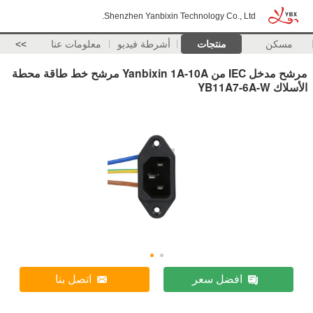
Shenzhen Yanbixin Technology Co., Ltd.
مسكن
منتجات
أشرطة فيديو
معلومات عنا
>>
مرشح مدخل IEC من Yanbixin 1A-10A مرشح خط طاقة محطة
الأسلاك YB11A7-6A-W
افضل سعر
اتصل بنا