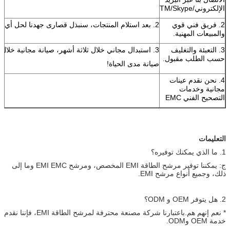
الإلكتروني/TM/Skype
2. فريق فني قوي
2. بعد استلام المنتجات، سنبذل قصارى جهدنا لحل أي أسئلة.
والمبيعات المهنية.
3. التعبئة والتغليف
3. استبدال مجاني خلال ثلاثة أشهر، صيانة مجانية خلال ست سنوات،
حسب الطلب مقبول.
صيانة مدى الحياة!
4. نحن نقدم عينات
مجانية وخدمات
التصحيح الفني EMC
التعليمات
1. ما الذي يمكنك توفيره؟
ج: يمكننا توفير مرشح الطاقة EMI المخصص، ومرشح EMI EMC وما إلى
ذلك، وجميع أنواع مرشح EMI.
2. هل يتوفر OEM و ODM؟
* نعم إنهم هم.باعتبارنا شركة مصنعة محترفة لمرشح الطاقة EMI، فإننا نقدم
خدمة OEM وODM.