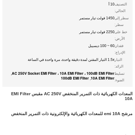
التصنيف
10 أ
الحالي:
سطر إلى
1450 فولت تيار مستمر
سطر:
خط على
2250 فولت تيار مستمر
الأرض:
فقدان
60 ~ 100 ديسيبل
الإدراج:
التيار
1.5x التيار المقنن لمدة دقيقة واحدة، مرة واحدة في الساعة
الزائد:
AC 250V Socket EMI Filter ، 10A EMI Filter ، 100dB EMI Filter
تسليط
,
100dB EMI Filter
10A EMI Filter
,
الضوء:
المعدات الكهربائية ذات التمرير المنخفض AC 250V مقبس EMI Filter
10A
مرشح emi 10A للمعدات الكهربائية والإلكترونية ذات التمرير المنخفض