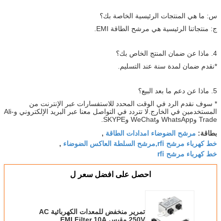
س: ما هي المنتجات الرئيسية الخاصة بك؟
ج: منتجاتنا الرئيسية هي مرشح الطاقة EMI.
4. ماذا عن ضمان المنتج الخاص بك؟
*نقدم ضمان لمدة سنة عند التسليم.
5. ماذا عن دعم ما بعد البيع؟
* سوف نقدم الرد في الوقت المحدد للاستفسارات عبر الإنترنت من
المستخدمين في الخارج.لا تتردد في التواصل معنا عبر البريد الإلكتروني وAli-
Trade وWhatsApp وWeChat وSKYPE.
مرشح الضوضاء امدادات الطاقة
بطاقة:
,
خط كهرباء مرشح rfi,مرشح السلطة العاكس الضوضاء
,
خط كهرباء مرشح rfi
احصل على افضل سعر ل
تمرير منخفض للمعدات الكهربائية AC
250V مقبس EMI Filter 10A