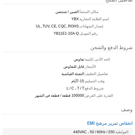
مكان المنشأ:
الصين / شنتشن
اسم العلامة التجارية:
YBX
إصدار الشهادات:
UL, TUV, CE, CQC, ROHS
رقم الموديل:
YB11E1-10A-Q
شروط الدفع والشحن
الحد الأدنى لكمية:
تفاوض
الأسعار:
قابل للتفاوض
تفاصيل التغليف:
التعبئة القياسية
وقت التسليم:
7-15أيام
شروط الدفع:
L / C ، T / T
القدرة على العرض:
100000 قطعة / قطعة في الشهر
وصف
انخفاض تمرير مرشح EMI
الفولطية:
250 / 440VAC ، 50 / 60Hz