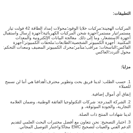
التطبيقات:
المركبات الهجينة؛مركبات خلايا الوقود؛محولات إمداد الطاقة 42 فولت تيار
مستمر/تيار مستمر؛أجهزة شحن المركبات الكهربائية؛أجهزة إرسال واستقبال
أجهزة الاستشعار، وما إلى ذلك. معالجة البيانات الإلكترونية والمعدات
المكتبية: أجهزة الكمبيوتر الشخصية؛الطابعات؛ملحقات الكمبيوتر؛أجهزة
الفاكس؛الناسخات؛ مراقب؛متآمر؛محرك الكمبيوتر المضيف ومعدات التحكم:
محول التردد؛العاكس
مزايا:
1. حسب الطلب: لدينا فريق بحث وتطوير محترف؛أهدافنا هي أننا لن نسمح
للعملاء
إنفاق أي أموال إضافية.
2. الشركة المدرجة: شركات التكنولوجيا الفائقة الوطنية، وضمان العلامة
التجارية، والجودة الموثوقة، و
لدينا شهادات المنتج ذات الصلة.
3. اختبار التصحيح: نحن نتعاون مع أفضل مختبرات البحث العلمي لتقديم
الدعم الفني والعينات لتصحيح EMC مجانًا؛واختبار التوصيل المجاني.