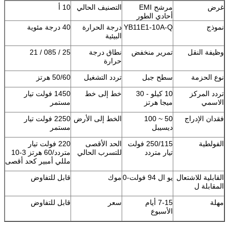
غرض
مرشح EMI
التصنيف الحالي
10 أ
أحادي الطور
نموذج
YB11E1-10A-Q
درجة الحرارة
40 درجة مئوية
البيئية
وظيفة النقل
تمرير منخفض
نطاق درجة
25 / 085 / 21
حرارة
نوع الحزمة
سطح جبل
تردد التشغيل
50/60 هرتز
تردد المركز
10 كيلو - 30
خط إلى خط
1450 فولت تيار
الاسمي
ميجا هرتز
مستمر
فقدان الإدراج
50 ~ 100
الخط إلى الأرض
2250 فولت تيار
ديسيبل
مستمر
الفولطية
250/115 فولت
الحد الأقصى
220 فولت تيار
تيار متردد
للتسرب الحالي
متردد/60 هرتز 3-10
مللي أمبير كحد أقصى
القابلية للاشتعال
يو ال 94 فولت-0
موك
قابل للتفاوض
المقابلة ل
مهلة
7-15 أيام
سعر
قابل للتفاوض
الأسبوع