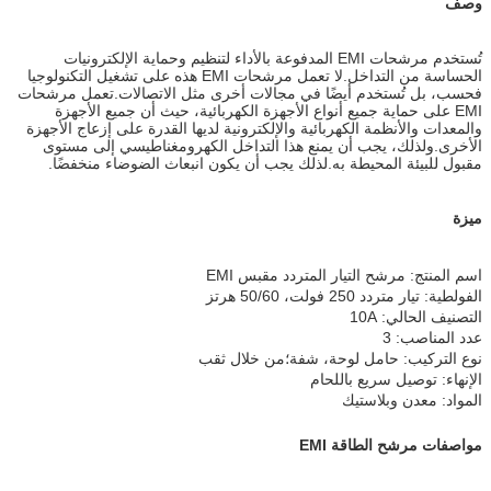
وصف
تُستخدم مرشحات EMI المدفوعة بالأداء لتنظيم وحماية الإلكترونيات
الحساسة من التداخل.لا تعمل مرشحات EMI هذه على تشغيل التكنولوجيا
فحسب، بل تُستخدم أيضًا في مجالات أخرى مثل الاتصالات.تعمل مرشحات
EMI على حماية جميع أنواع الأجهزة الكهربائية، حيث أن جميع الأجهزة
والمعدات والأنظمة الكهربائية والإلكترونية لديها القدرة على إزعاج الأجهزة
الأخرى.ولذلك، يجب أن يمنع هذا التداخل الكهرومغناطيسي إلى مستوى
مقبول للبيئة المحيطة به.لذلك يجب أن يكون انبعاث الضوضاء منخفضًا.
ميزة
اسم المنتج: مرشح التيار المتردد مقبس EMI
الفولطية: تيار متردد 250 فولت، 50/60 هرتز
التصنيف الحالي: 10A
عدد المناصب: 3
نوع التركيب: حامل لوحة، شفة؛من خلال ثقب
الإنهاء: توصيل سريع باللحام
المواد: معدن وبلاستيك
مواصفات مرشح الطاقة EMI