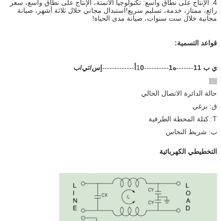
4. الإنتاج على نطاق واسع: تكنولوجيا الأتمتة، الإنتاج على نطاق واسع، سعر
رائع، ممتاز، خدمة، تسليم سريع!استبدال مجاني خلال ثلاثة أشهر، صيانة
مجانية خلال ست سنوات، صيانة مدى الحياة!
قواعد التسمية:
ي ب 11
-------
ه1
----------1
0أ
-------------
إس/تي/ب
||||
حالة الدائرة الاتصال الحالي
ق: برغي
T: كتلة المحطة الطرفية
ب: شريط النحاس
التخطيطي الكهربائية