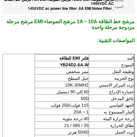
1450VDC AC
الضوء:
1450VDC ac power line filter
6A EMI Noise Filter
,
,
مرشح خط الطاقة 1A ~ 10A مرشح الضوضاء EMI مرشح مرحلة
مزدوجة مرحلة واحدة
المواصفات التقنية:
البند
فلتر EMI للطاقة
النموذج
YB24D2-6A-W
وظيفة النقل
ممر منخفض
نوع الحزمة
جبل السطح
تردد المركز الاسمي
10K-30MHZ
خسارة الإدراج
60 إلى 90 ديسيبل
عائق المدخل
50Ω
الجهد القياسي
115 فولت/250 فولت
التيار المسموح به
1 ~ 20A
درجة حرارة البيئة
40 درجة مئوية
نطاق الحرارة
25 / 085 / 21
تردد العمل
50/60 هرتز