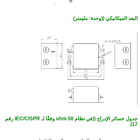
البعد الميكانيكي ((وحدة: مليمتر)
جدول خسائر الإدراج ((في نظام 50 ohm وفقًا لـ IEC/CISPR رقم
17)