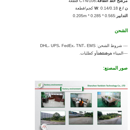
مرشح خط الطاقة:
CTN/108 قطعة
ن / غ W
: 0.14/0.18 كجم/قطعة
التدابير
:0.565 * 0.285 * 0.205m
الشحن
--- شروط الشحن: DHL، UPS، FedEx، TNT، EMS
---الميناء هو
شنتشن
أو كطلبات.
صور المصنع: