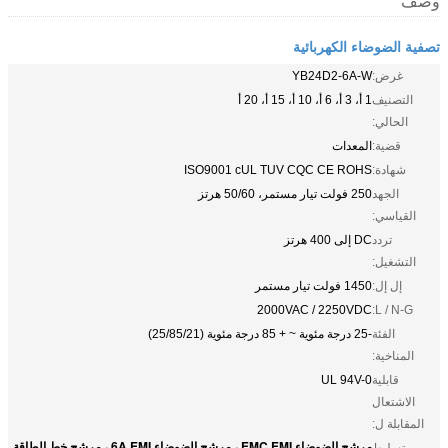
وصف
تصفية الضوضاء الكهربائية
غرض:
YB24D2-6A-W
التصنيف
1 أ، 3 أ، 6 أ، 10 أ، 15 أ، 20 أ
الحالي:
قضية:
المعدات
شهادة:
ISO9001 cUL TUV CQC CE ROHS
الجهد
250 فولت تيار مستمر، 50/60 هرتز
القياسي:
تردد
DC إلى 400 هرتز
التشغيل:
إل إل:
1450 فولت تيار مستمر
2000VAC / 2250VDC
L / N-G:
الفئة
-25 درجة مئوية ~ + 85 درجة مئوية (25/85/21)
المناخية:
قابلية
UL 94V-0
الاشتعال
المقابلة ل:
مرشح الضوضاء EMC EMI ، مرشح الضوضاء 6A EMI ، مرشح خط الطاقة
تسليط