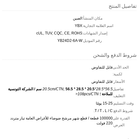
تفاصيل المنتج
مكان المنشأ:
الصين
اسم العلامة التجارية:
YBX
إصدار الشهادات:
cUL, TUV, CQC, CE, ROHS
رقم الموديل:
YB24D2-6A-W
شروط الدفع والشحن
الحد الأدنى
قابل للتفاوض
لكمية:
الأسعار:
قابل للتفاوض
تفاصيل
56.5*28.5*20.5cm/CTN;
56.5 * 28.5 * 20.5 سم / الشركة التونسية
للملاحة ؛
108pcs/CTN<
التغليف:
وقت التسليم:
15-25 يومًا
شروط الدفع:
T / T ، L / C.
القدرة على
100000 قطعة / قطع شهر مرشح ضوضاء للأغراض العامة تيار متردد
220 فولت
العرض: