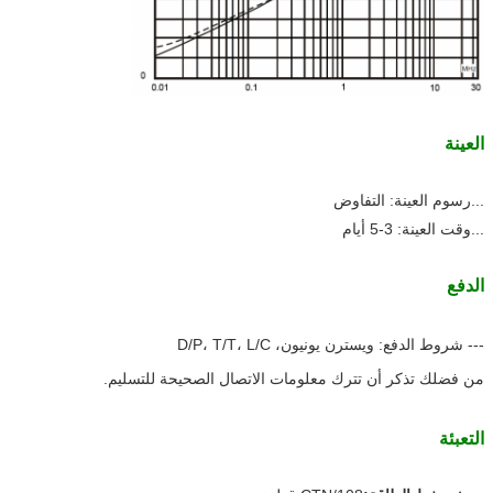
العينة
...
رسوم العينة: التفاوض
...
وقت العينة: 3-5 أيام
الدفع
--- شروط الدفع: ويسترن يونيون، D/P، T/T، L/C
من فضلك تذكر أن تترك معلومات الاتصال الصحيحة للتسليم.
التعبئة