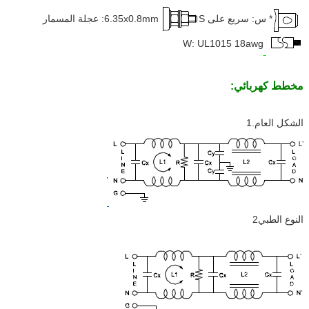
* س: سريع على 6.35x0.8mm
S: عجلة المسمار
W: UL1015 18awg
مخطط كهربائي:
الشكل العام.1
النوع الطبي2