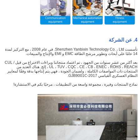
4. عن الشركة
تأسست Shenzhen Yanbixin Technology Co. ، Ltd. في عام 2008 ، مع التركيز لمدة
14 عامًا على أبحاث وتطوير مرشح الطاقة EMC و EMI والإنتاج والمبيعات.
بعد أكثر من عشر سنوات من الجهود ، تم اعتماد منتجاتنا وبراءات الاختراع من قبل CUL /
UL ، TUV ، CQC ، CE ، CB ، ENEC ، ROHS ، REACH ، إلخ. هناك العديد من
المنتجات ذات المواصفات الكاملة ، ولضمان الجودة ، فهي يتم إنتاجها بدقة وفقًا لمعايير
النظام العسكري القياسي GJB9001C-2017.
نماذج المنتجات وفيرة ، مجموعة واسعة من التطبيقات ، مرحبًا بكم في الاستشارة!