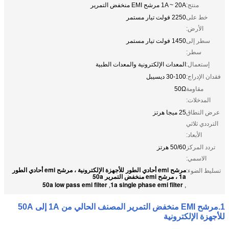
منتج:
1A ~ 20A مرشح EMI منخفض التمرير
خط على
2250 فولت تيار مستمر
الأرض:
سطر إلى
1450 فولت تيار مستمر
سطر:
إستعمال:
المعدات الإلكترونية والمعدات الطبية
فقدان الإدراج:
30-100 ديسيبل
مقاومة
50Ω
المدخلات:
عرض النطاق
25 ميجا هرتز
الترددي ثلاثي
الأبعاد:
تردد المركز
50/60 هرتز
الاسمي:
مرشح emi أحادي الطور للأجهزة الإلكترونية ، مرشح emi أحادي الطور
تسليط الضوء:
1a ، مرشح emi منخفض التمرير 50a
50a low pass emi filter
1a single phase emi filter
,
,
1.
مرشح EMI منخفض التمرير المصنف الحالي من 1A إلى 50A
للأجهزة الإلكترونية