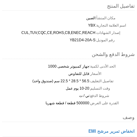
تفاصيل المنتج
مكان المنشأ:
الصين
اسم العلامة التجارية:
YBX
إصدار الشهادات:
CUL,TUV,CQC,CE,ROHS,CB,ENEC,REACH
رقم الموديل:
YB21D4-20A-S
شروط الدفع والشحن
الحد الأدنى لكمية:
جهاز كمبيوتر شخصى 1000
الأسعار:
قابل للتفاوض
تفاصيل التغليف:
56.5 * 28.5 * 22.5 سم (صندوق واحد)
وقت التسليم:
10-20 يوم عمل
شروط الدفع:
تي / ت
القدرة على العرض:
500000 قطعة / قطعة شهريا
وصف
انخفاض تمرير مرشح EMI