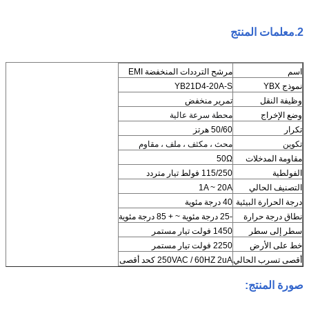
2.
معلمات المنتج
اسم
مرشح الترددات المنخفضة EMI
نموذج YBX
YB21D4-20A-S
وظيفة النقل
تمرير منخفض
وضع الإخراج
محطة سرعة عالية
تكرار
50/60 هرتز
تكوين
محث ، مكثف ، ملف ، مقاوم
مقاومة المدخلات
50Ω
الفولطية
115/250 فولط تيار متردد
التصنيف الحالي
1A ~ 20A
درجة الحرارة البيئية
40 درجة مئوية
نطاق درجة حرارة
-25 درجة مئوية ~ + 85 درجة مئوية
سطر إلى سطر
1450 فولت تيار مستمر
خط على الأرض
2250 فولت تيار مستمر
أقصى تسرب الحالي
250VAC / 60HZ 2uA كحد أقصى
صورة المنتج: