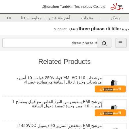
Shenzhen Yanbixin Technology Co., Ltd.
مسكن
منتجات
أشرطة فيديو
معلومات عنا
>>
three phase rfi filter
جودة
supplier.
(149)
Related Products
مرشحات EMI AC 110 فولت/250 فولت، 10 أمبير،
مرشحات وحدة إدخال الطاقة مع مفاتيح خضراء
الاستفسار الآن
مرشح EMI بمقبس من النوع الخاص مع فتيل ومفتاح 1
أمبير ~ 10 أمبير وحدة تصفية دخول الطاقة
الاستفسار الآن
مرشح EMI منخفض التمرير 90 ديسيبل 1450VDC،