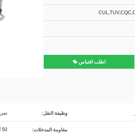
CUL,TUV,CQC,
اطلب اقتباس
تمر
وظيفة النقل:
50 أوم
مقاومة المدخلات: