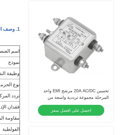
1. وصف المنتج
اسم العنص
نموذج
وظيفة الن
نوع الحزمة
تحسين 20A AC/DC مرشح EMI واحد
تردد المرك
المرحلة مجموعة ترددية واسعة من
150KHz-30MHz
فقدان الإد
احصل على افضل سعر
مقاومة ال
الفولطية