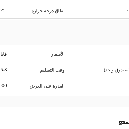
-25 ~ 85 ℃
نطاق درجة حرارة:
قابل
الأسعار
5-8 أيام عمل
وقت التسليم
500000 قطعة
القدرة على العرض
نتج