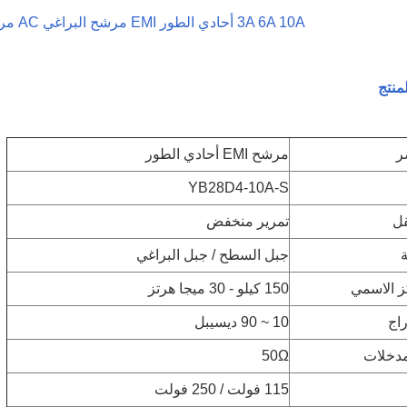
3A 6A 10A أحادي الطور EMI مرشح البراغي AC مرشح تمرير منخفض الطاقة
ر
مرشح EMI أحادي الطور
YB28D4-10A-S
قل
تمرير منخفض
جبل السطح / جبل البراغي
ز الاسمي
150 كيلو - 30 ميجا هرتز
راج
10 ~ 90 ديسيبل
مدخلات
50Ω
115 فولت / 250 فولت