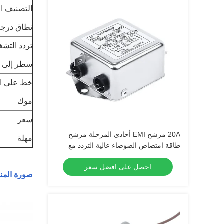
التصنيف ال
نطاق درجة
تردد التشغ
سطر إلى 
خط على ا
موك
سعر
20A مرشح EMI أحادي المرحلة مرشح
مهلة
طاقة امتصاص الضوضاء عالية التردد مع
مقاومة محسنة
احصل على افضل سعر
صورة المنت