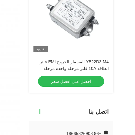
فيديو
YB22D3 M4 المسمار الخروج EMI فلتر
الطاقة 10A فلتر مرحلة واحدة مرحلة
واحدة
احصل على افضل سعر
اتصل بنا
+86 18665826908