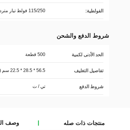
115/250 فولط تيار متردد
الفولطية:
شروط الدفع والشحن
500 قطعة
الحد الأدنى لكمية
56.5 * 28.5 * 22.5 سم (صندوق واحد)
تفاصيل التغليف
تي / ت
شروط الدفع
وصف الم
منتجات ذات صله