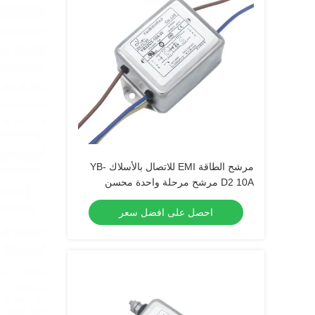
مرشح الطاقة EMI للاتصال بالأسلاك YB-
D2 10A مرشح مرحلة واحدة محسن
لمهبط الركض
احصل على افضل سعر