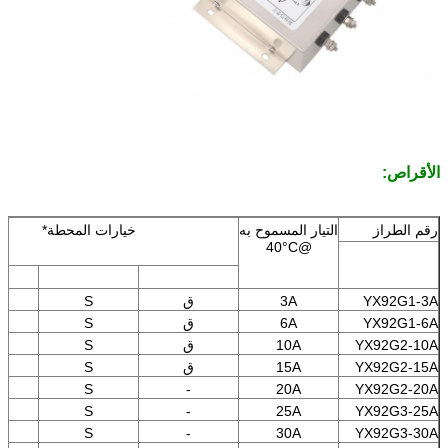
الأقراص:
رقم الطراز
التيار المسموح به
خيارات المحطة*
@40°C
YX92G1-3A
3A
ق
S
YX92G1-6A
6A
ق
S
YX92G2-10A
10A
ق
S
YX92G2-15A
15A
ق
S
S
-
20A
YX92G2-20A
S
-
25A
YX92G3-25A
S
-
30A
YX92G3-30A