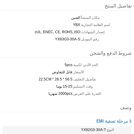
تفاصيل المنتج
مكان المنشأ:
الصين
اسم العلامة التجارية:
YBX
إصدار الشهادات:
cUL, ENEC, CE, ROHS, ISO
رقم الموديل:
YX83G3-30A-S
شروط الدفع والشحن
الحد الأدنى لكمية:
5pcs
الأسعار:
قابل للتفاوض
تفاصيل التغليف:
56.5 * 28.5 * 22.5CM
وقت التسليم:
15-25 يوما
القدرة على العرض:
2000pcs شهريا
وصف
3 مرحلة تصفية EMI
النوع:
YX92G3-30A-T