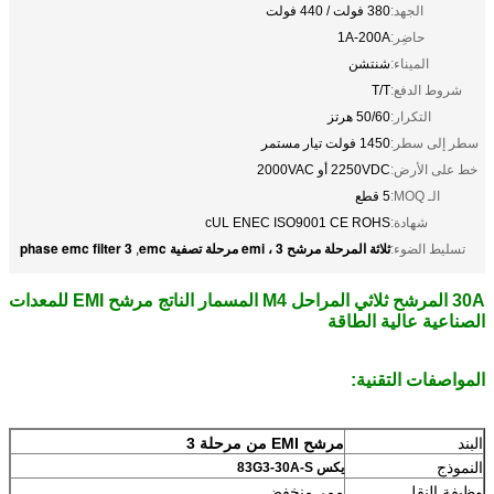
الجهد:
380 فولت / 440 فولت
حاضِر:
1A-200A
الميناء:
شنتشن
شروط الدفع:
T/T
التكرار:
50/60 هرتز
سطر إلى سطر:
1450 فولت تيار مستمر
خط على الأرض:
2250VDC أو 2000VAC
الـ MOQ:
5 قطع
شهادة:
cUL ENEC ISO9001 CE ROHS
ثلاثة المرحلة مرشح emi ، 3 مرحلة تصفية emc
3 phase emc filter
تسليط الضوء:
,
30A المرشح ثلاثي المراحل M4 المسمار الناتج مرشح EMI للمعدات
الصناعية عالية الطاقة
المواصفات التقنية:
البند
مرشح EMI من مرحلة 3
النموذج
يكس 83G3-30A-S
وظيفة النقل
ممر منخفض