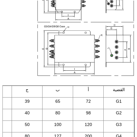
القضية
أ
ب
ج
39
65
72
G1
40
80
98
G2
5
50
100
120
G3
0
80
127
200
G4