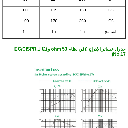
0
60
105
150
G5
6
100
170
260
G6
التسامح
± 1
± 1
± 1
 0.15
جدول خسائر الإدراج ((في نظام 50 ohm وفقًا لـ IEC/CISPR
No.17)