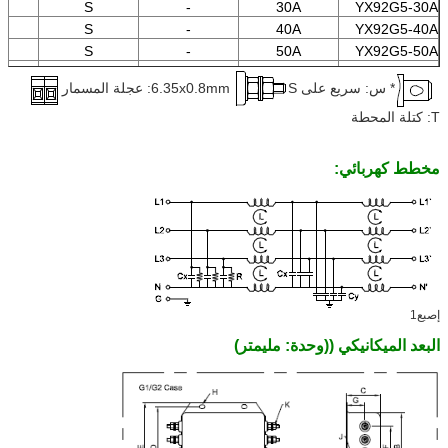
S
-
30A
YX92G5-30A
S
-
40A
YX92G5-40A
S
-
50A
YX92G5-50A
S
-
100A
YX92G4-100A
* س: سريع على 6.35x0.8mm
S: عجلة المسمار
S
-
180A
YX92G6-180A
T: كتلة المحطة
مخطط كهربائي:
إصبع1
البعد الميكانيكي ((وحدة: مليمتر)