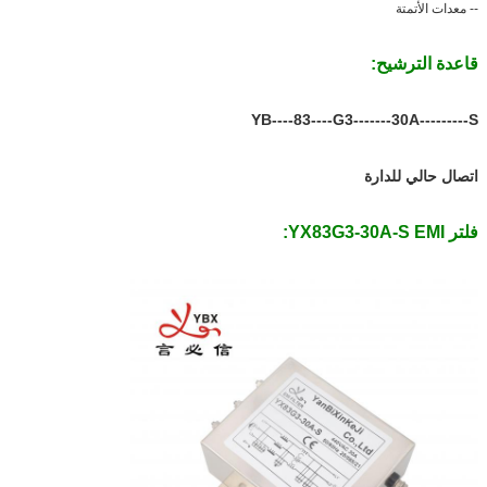
-- معدات الأتمتة
قاعدة الترشيح:
YB----83----G3-------30A---------S
‬ ‬ ‬
اتصال حالي للدارة
فلتر YX83G3-30A-S EMI: