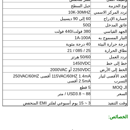
نوع الحزمة
جبل السطح
تردد المركز الاسمي
10K-30MHZ
خسارة الإدراج
60 إلى 90 ديسيبل
عائق المدخل
50Ω
الجهد القياسي
380 فولت/440 فولت
التيار المسموح به
1A-100A
درجة حرارة البيئة
40 درجة مئوية
نطاق الحرارة
25 / 085 / 21
تردد العمل
50/60 هرتز
خط إلى خط
1450VDC
الخط إلى الأرض
2250VDC أو 2000VAC
الحد الأقصى لتيار
115VAC/60HZ 1.4mA أقصى 250VAC/60HZ
التسرب
2.5mA أقصى
الـ MOQ
5 قطع
السعر
USD3.8 ~ 88 / متر
وقت التنفيذ
3 ~ 15 يوم أسبوعي لفلتر EMI المنخفض
الخصائص: