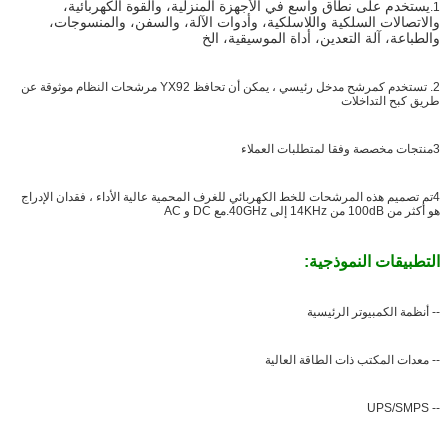
يستخدم على نطاق واسع في الأجهزة المنزلية، والقوة الكهربائية،
1.
والاتصالات السلكية واللاسلكية، وأدوات الآلة، والسفن، والمنسوجات،
والطباعة، آلة التعدين، أداة الموسيقية، الخ
2. تستخدم كمرشح مدخل رئيسي ، يمكن أن تحافظ YX92 مرشحات النظام موثوقة عن
طريق كبح التداخلات
3منتجات مخصصة وفقا لمتطلبات العملاء
4تم تصميم هذه المرشحات للخط الكهربائي للغرف المحمية عالية الأداء ، فقدان الإدراج
هو أكثر من 100dB من 14KHz إلى 40GHz.مع DC و AC
التطبيقات النموذجية:
-- أنظمة الكمبيوتر الرئيسية
-- معدات المكتب ذات الطاقة العالية
-- UPS/SMPS