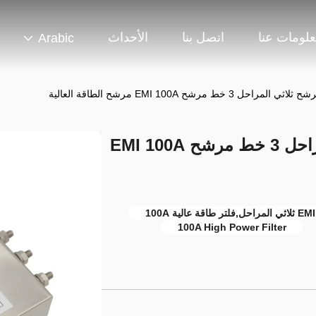
لومات عنا
اتصل بنا
الأحداث
Arabic
YX83 سلسلة المرشح ثلاثي المراحل 3 خط مرشح EMI 100A
100A High Power Filter