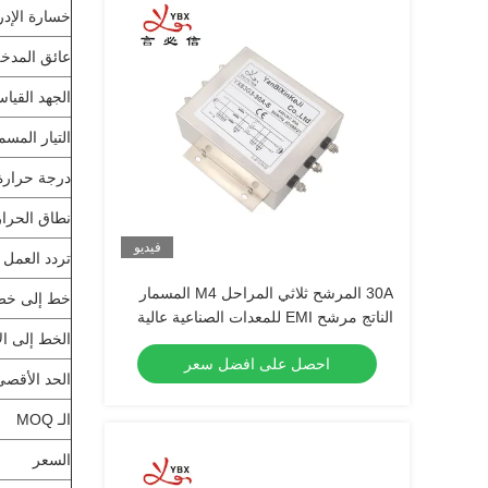
خسارة الإدر
عائق المدخ
الجهد القيا
التيار المسم
درجة حرارة 
نطاق الحرار
فيديو
تردد العمل
30A المرشح ثلاثي المراحل M4 المسمار
خط إلى خط
الناتج مرشح EMI للمعدات الصناعية عالية
الخط إلى ا
الطاقة
احصل على افضل سعر
الحد الأقصى
الـ MOQ
السعر