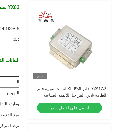
YX83 سلسلة المرشح ثلاثي المراحل 3 خط مرشح EMI 100A مرشح الطاقة العالية
83G4-100A-S
ذلك
البيانات الت
فيديو
البند
YX91G2 فلتر EMI للكتلة الحاسوبية فلتر
النموذج
الطاقة ثلاثي المراحل للأتمتة الصناعية
وظيفة النقل
احصل على افضل سعر
نوع الحزمة
تردد المركز