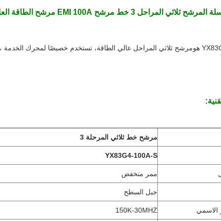
YX هو
مرشح ثلاثي المراحل عالي الطاقة
قنية:
مرشح خط ثلاثي المرحلة 3
YX83G4-100A-S
ممر منخفض
جبل السطح
 الاسمي
150K-30MHZ