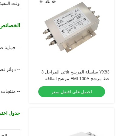
وقت التنفيذ
الخصائص
-- حماية ض
-- دوائر ت
YX83 سلسلة المرشح ثلاثي المراحل 3
خط مرشح EMI 100A مرشح الطاقة
العالية
-- منتجات 
احصل على افضل سعر
جدول اختيا
الجز