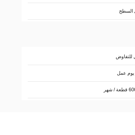
 السطح
 للتفاوض
ة / شهر