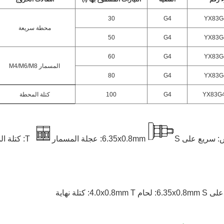
30
G4
YX83G
محطة سريعة
50
G4
YX83G
60
G4
YX83G
المسمار M4/M6/M8
80
G4
YX83G
YX83G4
G4
100
كتلة المحطة
سريع على 6.35x0.8mm
S: عجلة المسمار
T: كتلة المحطة