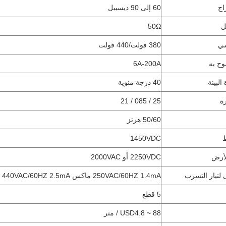
اج
60 إلى 90 ديسيبل
ل
50Ω
سي
380 فولت/440 فولت
وح به
6A-200A
البيئة
40 درجة مئوية
ة
25 / 085 / 21
50/60 هرتز
1450VDC
لأرض
2250VDC أو 2000VAC
 لتيار التسرب
250VAC/60HZ 1.4mA ماكس 440VAC/60HZ 2.5mA ماكس
5 قطع
USD4.8 ~ 88 / متر