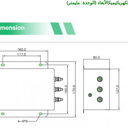
هربائي
ميك
الأبعاد (الوحدة: مليمتر)