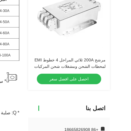
4-30A
4-50A
4-60A
4-80A
-100A
مرشح 200A ثلاثي المراحل 4 خطوط EMI
لمحطات الشحن ومشغلات شحن المركبات
الكهربائية وأنظمة الطاقة للسيارات
احصل على افضل سعر
الكهربائية
* س: 
اتصل بنا
* Q: صلبة على 6.35x0.8mm S: لحام 4.0x0.8mm T: كتلة نهاية
+86 18665826908