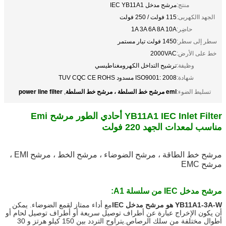
منتج:
مرشح مدخل IEC YB11A1
الجهد االكهربى:
115 فولت / 250 فولت
حاضِر:
1A 3A 6A 8A 10A
سطر إلى سطر:
1450 فولت تيار مستمر
خط على الأرض:
2000VAC
وظيفة:
ترشيح التداخل الكهرومغناطيسي
شهادة:
ISO9001: 2008 مسدود TUV CQC CE ROHS
emi مرشح خط السلطة ، مرشح خط السلطة
power line filter
تسليط الضوء:
,
YB11A1 IEC Inlet Filter أحادي الطور مرشح Emi
مناسب لمعدات الجهد 220 فولت
مرشح خط الطاقة ، مرشح الضوضاء ، مرشح الخط ، مرشح EMI ،
مرشح EMC
مرشح مدخل IEC من سلسلة A1:
YB11A1-3A-W هو مرشح مدخل IEC
مع أداء ممتاز لقمع الضوضاء. يمكن
أن يكون الإخراج عبارة عن أطراف توصيل سريعة أو أطراف توصيل لحام أو
أطوال مختلفة من سلك الرصاص.
يتراوح التردد بين 150 كيلو هرتز و 30