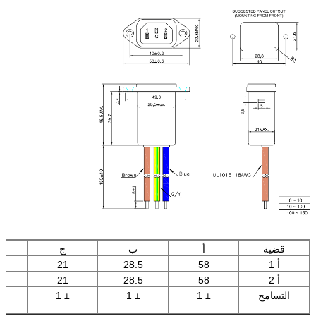
قضية
أ
ب
ج
أ 1
58
28.5
21
أ 2
58
28.5
21
التسامح
± 1
± 1
± 1