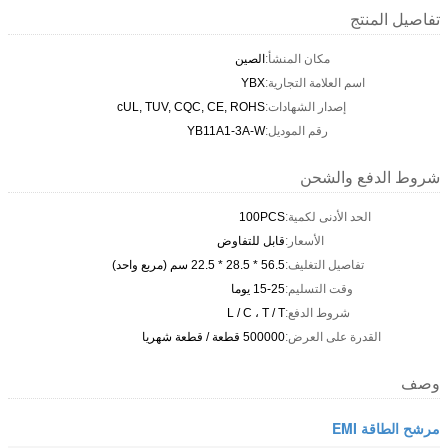
تفاصيل المنتج
مكان المنشأ:
الصين
اسم العلامة التجارية:
YBX
إصدار الشهادات:
cUL, TUV, CQC, CE, ROHS
رقم الموديل:
YB11A1-3A-W
شروط الدفع والشحن
الحد الأدنى لكمية:
100PCS
الأسعار:
قابل للتفاوض
تفاصيل التغليف:
56.5 * 28.5 * 22.5 سم (مربع واحد)
وقت التسليم:
15-25 يوما
شروط الدفع:
L / C ، T / T
القدرة على العرض:
500000 قطعة / قطعة شهريا
وصف
مرشح الطاقة EMI