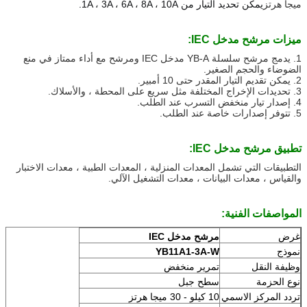
ميجا هرتز
يمكن تحديد التيار من 1A ، 3A ، 6A ، 8A ، 10A.
ميزات مرشح مدخل IEC:
1. يدمج مرشح سلسلة YB-A مدخل IEC ومرشح مع أداء ممتاز في منع
الضوضاء والحجم الصغير.
2. يمكن تقديم التيار المقدر حتى 10 أمبير.
3. تحديدات الإخراج المختلفة مثل سريع على المحطة ، والأسلاك.
4. إصدار تيار منخفض التسرب عند الطلب.
5. تتوفر إصدارات خاصة عند الطلب.
تطبيق مرشح مدخل IEC:
التطبيقات التي تشمل المعدات المنزلية ، المعدات الطبية ، معدات الاختبار
والقياس ، معدات البيانات ، معدات التشغيل الآلي.
المواصفات الفنية:
غرض
مرشح مدخل IEC
نموذج
YB11A1-3A-W
وظيفة النقل
تمرير منخفض
نوع الحزمة
سطح جبل
تردد المركز الاسمي
10 كيلو - 30 ميجا هرتز