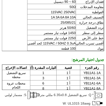
فقدان الإدراج
60 ~ 90 ديسيبل
مقاومة المدخلات
50Ω
الفولطية
115VAC 250VAC
التصنيف الحالي
1A 3A 6A 8A 10A
نطاق درجة حرارة
25/085/21
تردد التشغيل
50/60 هرتز
سطر إلى سطر
1450 فولت تيار مستمر
خط على الأرض
2250 فولت تيار مستمر
أقصى تسرب الحالي
115VAC / 50HZ 0.3uA كحد أقصى
موك
100 قطعة
جدول اختيار المرشح:
رقم الجزء
قضية
التيارات المقدرة (أ)
اتصالات الإخراج
YB11A1-1A
أ 1
1
سريع التشغيل
محطة
YB11A1-3A
أ 1
3
YB11A1-6A
أ 1
6
محطات عروة
اللحام
YB11A1-8A
أ 1
8
YB11A1-10A
أ 1
10
الأسلاك
* Q: سريع التشغيل 6.35x0.8 مللي متر
S: مسمار لولبي
W: UL1015 18awg