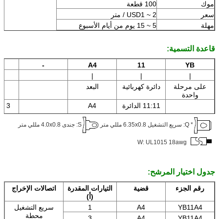
موك
100 قطعة
سعر
USD1 ~ 2 / متر
مهلة
5 ~ 15 يوم من أيام الأسبوع
قاعدة التسمية:
YB
11
A4
-
0
|
|
|
على مرحلة
دائرة كهربائية
البعد
ح
واحدة
11:11 الدائرة
A4
3A: 3 أ
* Q: سريع التشغيل 6.35x0.8 مللي متر
S: جندى 4.0x0.8 مللي متر
6 أ: 6 أمبير
W: UL1015 18awg
10 أ: 10 أمبير
جدول اختيار المرشح:
رقم الجزء
قضية
التيارات المقدرة
اتصالات الإخراج
(أ)
YB11A4
A4
1
سريع التشغيل
محطة
3
A4
YB11A4