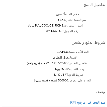
تفاصيل المنتج
مكان المنشأ:
الصين
اسم العلامة التجارية:
YBX
إصدار الشهادات:
cUL, TUV, CQC, CE, ROHS
رقم الموديل:
YB11A4-3A-S
شروط الدفع والشحن
الحد الأدنى لكمية:
100PCS
الأسعار:
قابل للتفاوض
تفاصيل التغليف:
56.5 * 28.5 * 22.5 سم (مربع واحد)
وقت التسليم:
15-25 يوما
شروط الدفع:
L / C ، T / T
القدرة على العرض:
500000 قطعة / قطعة شهريا
وصف
سد العجز في مرشح RFI