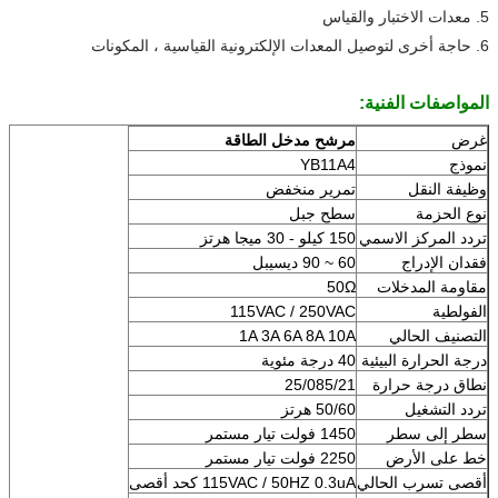
5. معدات الاختبار والقياس
6. حاجة أخرى لتوصيل المعدات الإلكترونية القياسية ، المكونات
المواصفات الفنية:
غرض
مرشح مدخل الطاقة
نموذج
YB11A4
وظيفة النقل
تمرير منخفض
نوع الحزمة
سطح جبل
تردد المركز الاسمي
150 كيلو - 30 ميجا هرتز
فقدان الإدراج
60 ~ 90 ديسيبل
مقاومة المدخلات
50Ω
الفولطية
115VAC / 250VAC
التصنيف الحالي
1A 3A 6A 8A 10A
درجة الحرارة البيئية
40 درجة مئوية
نطاق درجة حرارة
25/085/21
تردد التشغيل
50/60 هرتز
سطر إلى سطر
1450 فولت تيار مستمر
خط على الأرض
2250 فولت تيار مستمر
أقصى تسرب الحالي
115VAC / 50HZ 0.3uA كحد أقصى