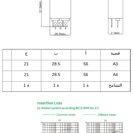
قضية
أ
ب
ج
21
28.5
56
A3
21
28.5
56
A4
التسامح
± 1
± 1
± 1