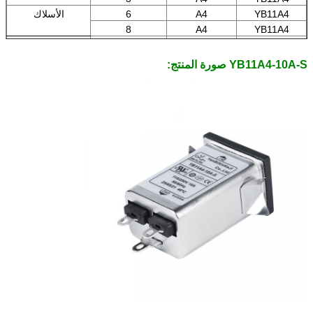
YB11A4
A4
6
الأسلاك
8
A4
YB11A4
YB11A4
A4
10
محطات عروة اللحام
YB11A4-10A-S صورة المنتج: