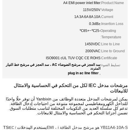
A4 EMI power inlet filter
Product Name:
115V/250V
Voltage:
1A 3A 6A 8A 10A
Current:
≤0.3dB
Insertion Loss:
-25℃~+85℃
Operating
Temperature:
1450VDC
Line to Line:
2000VAC
Line to Ground:
ISO9001 cUL TUV CQC CE ROHS
Certificate:
سد العجز في مرشح الضوضاء AC ، سد العجز في مرشح خط التيار
تسليط الضوء:
المتردد
plug in ac line filter
,
مرشحات مدخل IEC لكل من التحكم في الحساسية والامتثال 
للانبعاثات
يمكن لمرشحات المدخل متعددة الوظائف من Yanbixin أن توفر حلًا واحدًا 
للتداخل الكهرومغناطيسي لمجموعة متنوعة من احتياجات إدخال الطاقة. 
تدعم كل سلسلة العديد من التكوينات المختلفة لتناسب متطلبات السوق. 
تضمن أجزائنا التحكم في الحساسية والامتثال للانبعاثات.
YB11A4-10A-S هو مرشح مدخل الطاقة EMI ، i
يستخدم المدخلات TS
IEC /