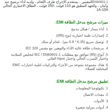
المقبس ، يستخدم الإخراج طرف اللحام ، ولديه أداء ترشيح جيد 
EN60601-1
وأمان ، والجهد المطبق هو 110 فولت -250 فولت ، النطاق الاختياري الحالي 
1A-10A.
ميزات مرشح مدخل الطاقة EMI:
1. أداء ممتاز / هيكل مدمج
2. إصدارات طبية اختيارية (نوع (R5))
3. توصيل سريع (6.35 * 0.8 مم) ، لحام أو سلك
4. مرشحات طاقة عالية الأداء والتوهين مع مقبس IEC 320
5. أنواع (R5) تتوافق مع متطلبات IEC / EN60601-1 لتخليص السلامة
واختبار التسرب الحالي واختبار hipot العالي.
6. هناك مجموعة متنوعة من الأجزاء والتركيبات لتلبية اختبارات EMC
المختلفة للعملاء.
تطبيق مرشح مدخل الطاقة EMI:
1. تكنولوجيا المعلومات
2. معدات الاتصال
3. الأدوات
4. أدوات منزلية صغيرة