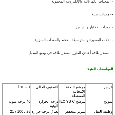
- المعدات الكهربائية والإلكترونية المحمولة
-- معدات طبية
- معدات الاختبار والقياس
- الآلات الصغيرة والمتوسطة الحجم والمعدات المنزلية
-- مصدر طاقة أحادي الطور، مصدر طاقة في وضع التبديل
المواصفات الفنية:
غرض
مرشح اللجنة
التصنيف الحالي
1 ~ 10 أ
الانتخابية
المستقلة
نموذج
مرشح IEC YB-C
درجة الحرارة
40 درجة مئوية
البيئية
وظيفة النقل
تمرير منخفض
نطاق درجة حرارة
25 / 100 / 21