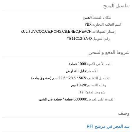
تفاصيل المنتج
مكان المنشأ:
الصين
اسم العلامة التجارية:
YBX
إصدار الشهادات:
cUL,TUV,CQC,CE,ROHS,CB,ENEC,REACH
رقم الموديل:
YB11C12-8A-Q
شروط الدفع والشحن
الحد الأدنى لكمية:
1000 قطعة
الأسعار:
قابل للتفاوض
تفاصيل التغليف:
56.5 * 28.5 * 22.5 سم (صندوق واحد)
وقت التسليم:
10-20 يوم
شروط الدفع:
T / T.
القدرة على العرض:
500000 قطعة / قطعة في الشهر
وصف
سد العجز في مرشح RFI