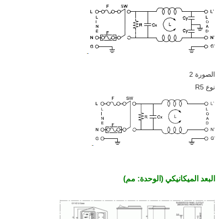
الصورة 2
نوع R5
البعد الميكانيكي (الوحدة: مم)