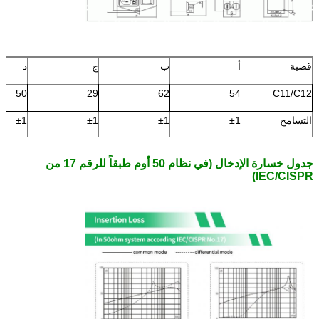
قضية
أ
ب
ج
د
50
29
62
54
C11/C12
التسامح
±1
±1
±1
±1
جدول خسارة الإدخال (في نظام 50 أوم طبقاً للرقم 17 من
IEC/CISPR)