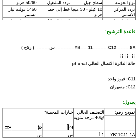
نوع الحزمة
سطح جبل
تردد التشغيل
50/60 هرتز
تردد المركز
10 كيلو - 30 ميجا
خط إلى خط
1450 فولت تيار
الاسمي
هرتز
مستمر
فقدان الإدراج
60 ~ 90 ديسيبل
الخط إلى الأرض
2250 فولت تيار
مستمر
قاعدة الترشيح:
مقاومة المدخلات
50Ω
الحد الأقصى
250 فولت تيار
للتسرب الحالي
متردد/60 هرتز،
0.8 مللي أمبير
YB-----11----------C12---------8A-------------س-------- -( ر5ج )
كحد أقصى
¦ ¦ ¦ ¦ ¦ ¦ ¦
الفولطية
115 فولت/250
موك
100 قطعة
فولت
حالة الدائرة الاتصال الحالي ptional
مهلة
5 ~ 15 أيام
سعر
قابل للتفاوض
الأسبوع
C11: فيوز واحد
C12: مصهران
يجدول:
نموذج رقم:
التصنيف الحالي
خيارات المحطة*
@40 درجة مئوية
YB11C11-1A
1 أ
س
س
-