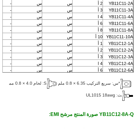
YB11C11-2A
2 أ
س
س
-
YB11C11-3A
3 أ
س
س
-
YB11C11-4A
4 ا
س
س
-
YB11C11-6A
6 أ
س
س
-
YB11C11-8A
8 أ
س
س
-
YB11C11-10A
10 أ
س
س
-
YB11C12-1A
1 أ
س
س
-
YB11C12-2A
2 أ
س
س
-
YB11C12-3A
3 أ
س
س
-
YB11C12-4A
4 ا
س
س
-
YB11C12-6A
6 أ
س
س
-
YB11C12-8A
8 أ
س
س
-
*س: سريع التركيب 6.35 × 0.8 ملم
S: لحام 4.0 × 0.8 مم
YB11C12-10A
10 أ
س
س
-
ث: UL1015 18awg
YB11C12-8A-Q صورة المنتج مرشح EMI: