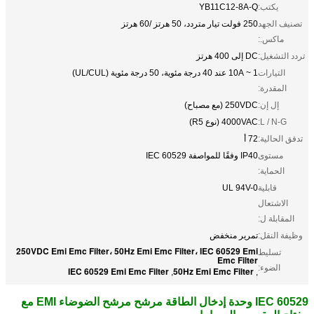
يكتب:
YB11C12-8A-Q
تصنيف الجهد
250 فولت تيار متردد، 50 هرتز /60 هرتز
ماكس.:
تردد التشغيل:
DC إلى 400 هرتز
التيارات
1 ~ 10A عند 40 درجة مئوية، 50 درجة مئوية (UL/CUL)
المقدرة:
إل إن:
250VDC (مع مصباح)
L / N-G:
4000VAC (نوع R5)
تدفق الحالية:
72 أ
مستوى
IP40 وفقًا للمواصفة IEC 60529
الحماية:
قابلية
UL 94V-0
الاشتعال
المقابلة ل:
وظيفة النقل:
تمرير منخفض
250VDC Emi Emc Filter، 50Hz Emi Emc Filter، IEC 60529 Emi
تسليط
Emc Filter
الضوء:
IEC 60529 Emi Emc Filter
50Hz Emi Emc Filter
,
,
IEC 60529 وحدة إدخال الطاقة مرشح مرشح الضوضاء EMI مع