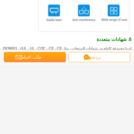
6. شهادات متعددة
لدينا مجموعة كاملة من شهادات المنتجات ، مثل ISO9001 ، cUL ، UL ، CQC ، CE ، CE
، ROHS ، إلخ ، والتي يثق بها عملائنا.
الرجاء إخباري بمتطلبات الشهادة التي تحتاجها ، وسنبذل قصارى جهدنا لتلبية متطلباتك.
دردشة
طلب اقتباس