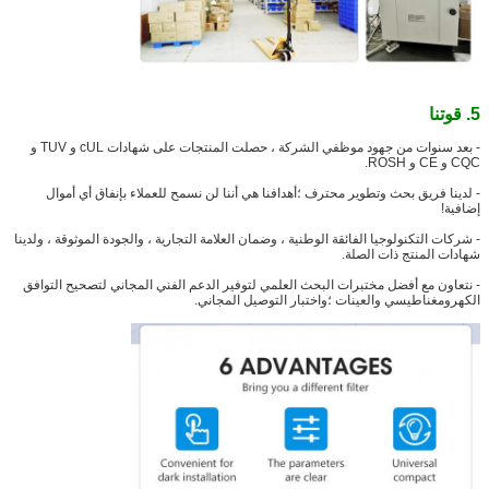
5. قوتنا
- بعد سنوات من جهود موظفي الشركة ، حصلت المنتجات على شهادات cUL و TUV و
CQC و CE و ROSH.
- لدينا فريق بحث وتطوير محترف ؛أهدافنا هي أننا لن نسمح للعملاء بإنفاق أي أموال
إضافية!
- شركات التكنولوجيا الفائقة الوطنية ، وضمان العلامة التجارية ، والجودة الموثوقة ، ولدينا
شهادات المنتج ذات الصلة.
- نتعاون مع أفضل مختبرات البحث العلمي لتوفير الدعم الفني المجاني لتصحيح التوافق
الكهرومغناطيسي والعينات ؛واختبار التوصيل المجاني.