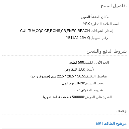
تفاصيل المنتج
مكان المنشأ:
الصين
اسم العلامة التجارية:
YBX
إصدار الشهادات:
CUL,TUV,CQC,CE,ROHS,CB,ENEC,REACH
رقم الموديل:
YB11A2-15A-Q
شروط الدفع والشحن
الحد الأدنى لكمية:
500 قطعة
الأسعار:
قابل للتفاوض
تفاصيل التغليف:
56.5 * 28.5 * 22.5 سم (صندوق واحد)
وقت التسليم:
10-20 يوم عمل
شروط الدفع:
تي / ت
القدرة على العرض:
500000 قطعة / قطعة شهريا
وصف
مرشح الطاقة EMI