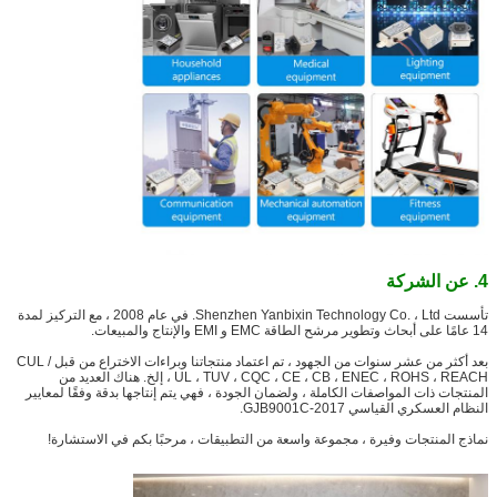
4. عن الشركة
تأسست Shenzhen Yanbixin Technology Co. ، Ltd. في عام 2008 ، مع التركيز لمدة
14 عامًا على أبحاث وتطوير مرشح الطاقة EMC و EMI والإنتاج والمبيعات.
بعد أكثر من عشر سنوات من الجهود ، تم اعتماد منتجاتنا وبراءات الاختراع من قبل CUL /
UL ، TUV ، CQC ، CE ، CB ، ENEC ، ROHS ، REACH ، إلخ. هناك العديد من
المنتجات ذات المواصفات الكاملة ، ولضمان الجودة ، فهي يتم إنتاجها بدقة وفقًا لمعايير
النظام العسكري القياسي GJB9001C-2017.
نماذج المنتجات وفيرة ، مجموعة واسعة من التطبيقات ، مرحبًا بكم في الاستشارة!