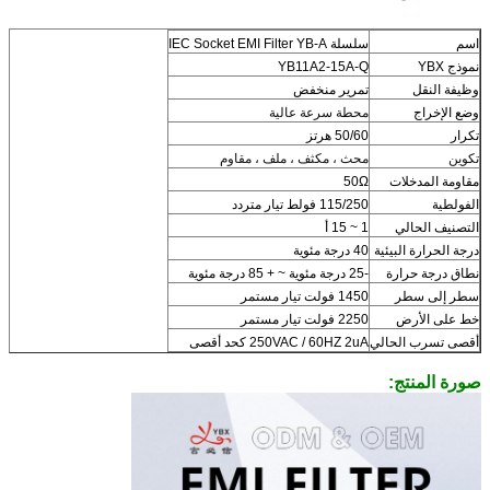
اسم
سلسلة IEC Socket EMI Filter YB-A
نموذج YBX
YB11A2-15A-Q
وظيفة النقل
تمرير منخفض
وضع الإخراج
محطة سرعة عالية
تكرار
50/60 هرتز
تكوين
محث ، مكثف ، ملف ، مقاوم
مقاومة المدخلات
50Ω
الفولطية
115/250 فولط تيار متردد
التصنيف الحالي
1 ~ 15 أ
درجة الحرارة البيئية
40 درجة مئوية
نطاق درجة حرارة
-25 درجة مئوية ~ + 85 درجة مئوية
سطر إلى سطر
1450 فولت تيار مستمر
خط على الأرض
2250 فولت تيار مستمر
أقصى تسرب الحالي
250VAC / 60HZ 2uA كحد أقصى
صورة المنتج: