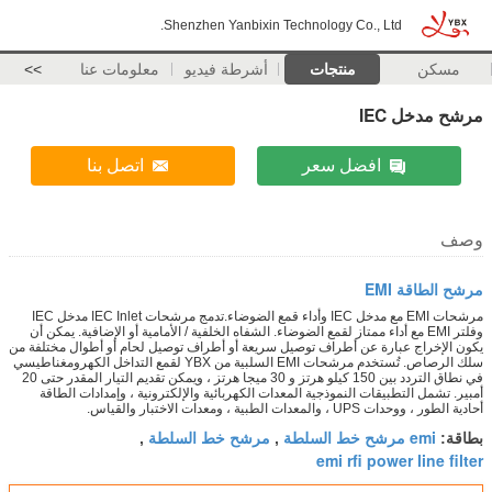
Shenzhen Yanbixin Technology Co., Ltd.
مسكن
منتجات
أشرطة فيديو
معلومات عنا
>>
مرشح مدخل IEC
افضل سعر
اتصل بنا
وصف
مرشح الطاقة EMI
مرشحات EMI مع مدخل IEC وأداء قمع الضوضاء.تدمج مرشحات IEC Inlet مدخل IEC
وفلتر EMI مع أداء ممتاز لقمع الضوضاء. الشفاه الخلفية / الأمامية أو الإضافية. يمكن أن
يكون الإخراج عبارة عن أطراف توصيل سريعة أو أطراف توصيل لحام أو أطوال مختلفة من
سلك الرصاص. تُستخدم مرشحات EMI السلبية من YBX لقمع التداخل الكهرومغناطيسي
في نطاق التردد بين 150 كيلو هرتز و 30 ميجا هرتز ، ويمكن تقديم التيار المقدر حتى 20
أمبير. تشمل التطبيقات النموذجية المعدات الكهربائية والإلكترونية ، وإمدادات الطاقة
أحادية الطور ، ووحدات UPS ، والمعدات الطبية ، ومعدات الاختبار والقياس.
emi مرشح خط السلطة
مرشح خط السلطة
بطاقة:
,
,
emi rfi power line filter