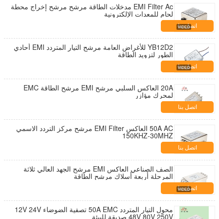
EMI Filter Ac مدخلات الطاقة مرشح مرشح إخراج محطة
لحام للمعدات الإلكترونية
اتصل بنا
YB12D2 للأغراض العامة مرشح التيار المتردد EMI أحادي
الطور لتزويد الطاقة
اتصل بنا
20A العاكس السلبي مرشح EMI مرشح الطاقة EMC
لمحرك مؤازر
اتصل بنا
50A AC العاكس EMI Filter مرشح مركز التردد الاسمي
150KHZ-30MHZ
اتصل بنا
الصف الصناعي العاكس EMI مرشح الجهد العالي ثلاثة
المرحلة أربعة أسلاك مرشح الطاقة
اتصل بنا
محول التيار المتردد 50A EMC تصفية الضوضاء 12V 24V
48V 80V 250V صديقة للبيئة