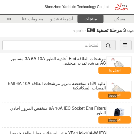
Shenzhen Yanbixin Technology Co., Ltd.
مسكن
منتجات
أشرطة فيديو
معلومات عنا
>>
3 مرحلة تصفية EMI
جودة
supplier.
مرشحات الطاقة Emi أحادية الطور 3A 6A 10A مسامير
AC مرشح تمرير منخفض
اتصل بنا
عالية الأداء منخفضة تمرير مرشحات الطاقة EMI 6A 10A
المعدات الميكانيكية
اتصل بنا
6A 10A IEC Socket Emi Filters منخفض المرور أحادي
الطور
اتصل بنا
YB11A2-10A-W IEC فلتر المدخلات خط الطاقة خروجا