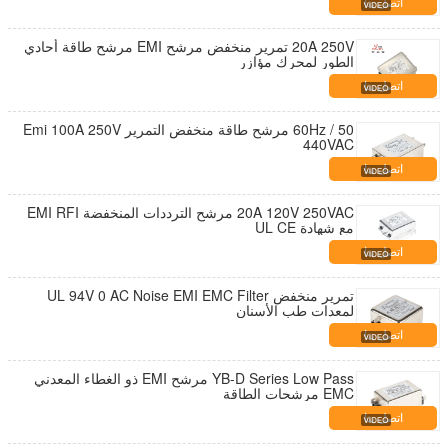
اتصل بنا
20A 250V تمرير منخفض مرشح EMI مرشح طاقة أحادي
الطور لمحرك مؤازر
اتصل بنا
50 / 60Hz مرشح طاقة منخفض التمرير Emi 100A 250V
440VAC
اتصل بنا
20A 120V 250VAC مرشح الترددات المنخفضة EMI RFI
مع شهادة UL CE
اتصل بنا
تمرير منخفض UL 94V 0 AC Noise EMI EMC Filter
لمعدات طب الأسنان
اتصل بنا
YB-D Series Low Pass مرشح EMI ذو الغطاء المعدني
EMC مرشحات الطاقة
اتصل بنا