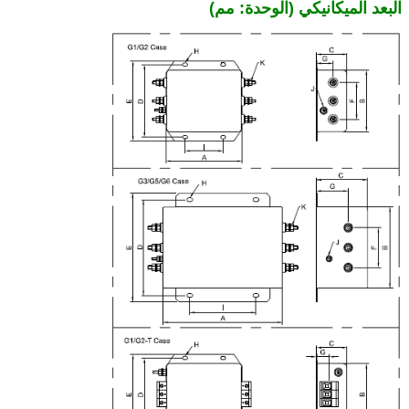
البعد الميكانيكي (الوحدة: مم)