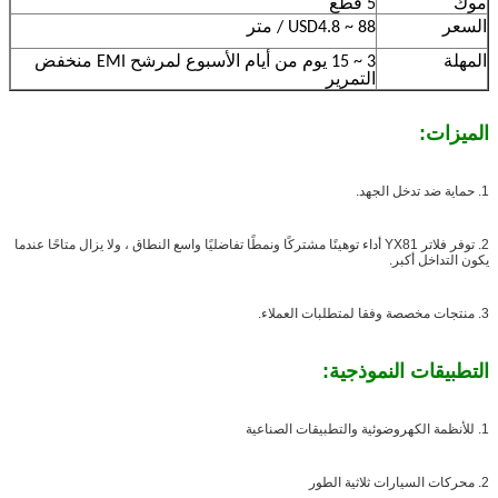
موك
5 قطع
السعر
USD4.8 ~ 88 / متر
المهلة
3 ~ 15 يوم من أيام الأسبوع لمرشح EMI منخفض
التمرير
الميزات:
1. حماية ضد تدخل الجهد.
2. توفر فلاتر YX81 أداء توهينًا مشتركًا ونمطًا تفاضليًا واسع النطاق ، ولا يزال متاحًا عندما
يكون التداخل أكبر.
3. منتجات مخصصة وفقا لمتطلبات العملاء.
التطبيقات النموذجية:
1. للأنظمة الكهروضوئية والتطبيقات الصناعية
2. محركات السيارات ثلاثية الطور