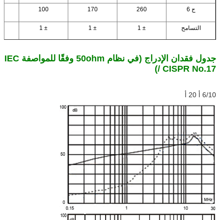
ج 6
260
170
100
التسامح
± 1
± 1
± 1
0.15
جدول فقدان الإدراج (في نظام 50ohm وفقًا للمواصفة IEC
/ CISPR No.17)
6/10 أ 20 أ