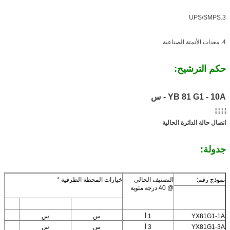
3.UPS/SMPS
4. معدات الأتمتة الصناعية
حكم الترشيح:
YB 81 G1 - 10A - س
¦ ¦ ¦ ¦
اتصال حالة الدائرة الحالية
جدولة:
نموذج رقم:
التصنيف الحالي
خيارات المحطة الطرفية *
@ 40 درجة مئوية
YX81G1-1A
1 أ
س
س
YX81G1-3A
3 أ
س
س