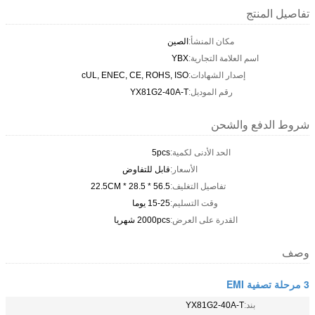
تفاصيل المنتج
مكان المنشأ:
الصين
اسم العلامة التجارية:
YBX
إصدار الشهادات:
cUL, ENEC, CE, ROHS, ISO
رقم الموديل:
YX81G2-40A-T
شروط الدفع والشحن
الحد الأدنى لكمية:
5pcs
الأسعار:
قابل للتفاوض
تفاصيل التغليف:
56.5 * 28.5 * 22.5CM
وقت التسليم:
15-25 يوما
القدرة على العرض:
2000pcs شهريا
وصف
3 مرحلة تصفية EMI
بند:
YX81G2-40A-T