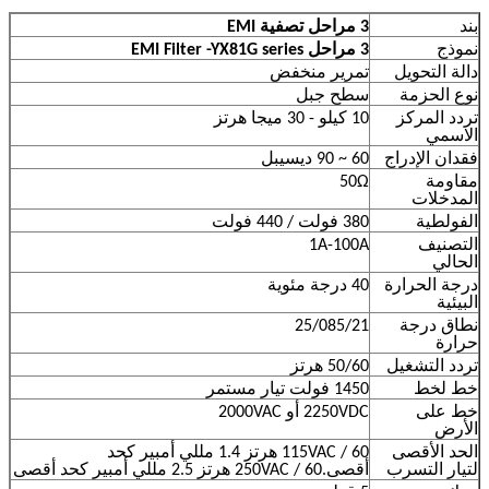
بند
3 مراحل تصفية EMI
نموذج
3 مراحل EMI Filter -YX81G series
دالة التحويل
تمرير منخفض
نوع الحزمة
سطح جبل
تردد المركز
10 كيلو - 30 ميجا هرتز
الاسمي
فقدان الإدراج
60 ~ 90 ديسيبل
مقاومة
50Ω
المدخلات
الفولطية
380 فولت / 440 فولت
التصنيف
1A-100A
الحالي
درجة الحرارة
40 درجة مئوية
البيئية
نطاق درجة
25/085/21
حرارة
تردد التشغيل
50/60 هرتز
خط لخط
1450 فولت تيار مستمر
خط على
2250VDC أو 2000VAC
الأرض
الحد الأقصى
115VAC / 60 هرتز 1.4 مللي أمبير كحد
لتيار التسرب
أقصى.250VAC / 60 هرتز 2.5 مللي أمبير كحد أقصى