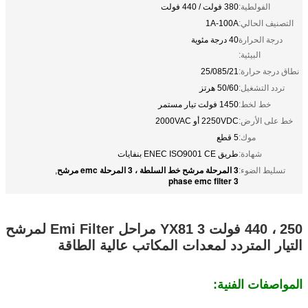
الفولطية:
380 فولت / 440 فولت
التصنيف الحالي:
1A-100A
درجة الحرارة
40 درجة مئوية
البيئية:
نطاق درجة حرارة:
25/085/21
تردد التشغيل:
50/60 هرتز
خط لخط:
1450 فولت تيار مستمر
خط على الأرض:
2250VDC أو 2000VAC
موك:
5 قطع
شهادة:
طريق ENEC ISO9001 CE بنفايات
3 المرحلة مرشح خط السلطة ، 3 المرحلة emc مرشح
تسليط الضوء:
,
3 phase emc filter
250 ، 440 فولت YX81 3 مراحل Emi Filter لمرشح
التيار المتردد لمعدات المكاتب عالية الطاقة
المواصفات الفنية: