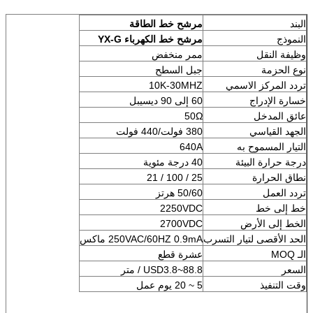
البند
مرشح خط الطاقة
النموذج
مرشح خط الكهرباء YX-G
وظيفة النقل
ممر منخفض
نوع الحزمة
جبل السطح
تردد المركز الاسمي
10K-30MHZ
خسارة الإدراج
60 إلى 90 ديسيبل
عائق المدخل
50Ω
الجهد القياسي
380 فولت/440 فولت
التيار المسموح به
640A
درجة حرارة البيئة
40 درجة مئوية
نطاق الحرارة
25 / 100 / 21
تردد العمل
50/60 هرتز
خط إلى خط
2250VDC
الخط إلى الأرض
2700VDC
الحد الأقصى لتيار التسرب
250VAC/60HZ 0.9mA ماكس
الـ MOQ
عشرة قطع
السعر
USD3.8~88.8 / متر
وقت التنفيذ
5 ~ 20 يوم عمل