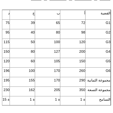
القضية
أ
ب
ج
د
75
39
65
72
G1
95
40
80
98
G2
115
50
100
120
G3
150
80
127
200
G4
120
60
105
150
G5
196
100
170
260
G6
مجموعة الثمانية
290
170
155
195
مجموعة التسعة
350
205
162
230
التسامح
± 1
± 1
± 1
± 0.15