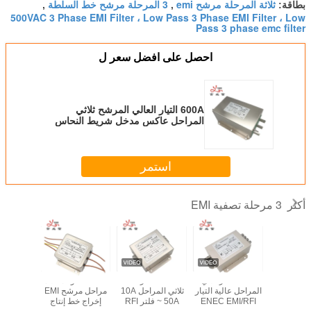
ثلاثة المرحلة مرشح emi
3 المرحلة مرشح خط السلطة
بطاقة:
,
,
500VAC 3 Phase EMI Filter ، Low Pass 3 Phase EMI Filter ، Low
Pass 3 phase emc filter
احصل على افضل سعر ل
600A التيار العالي المرشح ثلاثي
المراحل عاكس مدخل شريط النحاس
الخروج EMI / RFI المرشح
استمر
3 مرحلة تصفية EMI
أكثر
3 المرحلة 4 مرشح
100A فلتر ثلاثي
ENEC فلتر EMI
6A 220 فولت ثلاث
EM الأسلاك
المراحل عالية التيار
ثلاثي المراحل 10A
مراحل مرشح EMI
380V
ENEC EMI/RFI
~ 50A فلتر RFI
إخراج خط إنتاج
العاكس