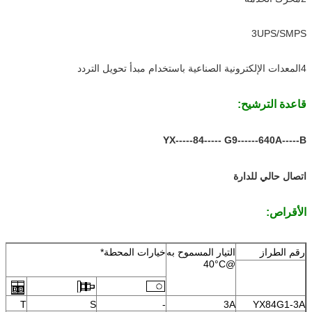
3UPS/SMPS
4المعدات الإلكترونية الصناعية باستخدام مبدأ تحويل التردد
قاعدة الترشيح:
YX-----84----- G9------640A-----B
‬ ‬ ‬
اتصال حالي للدارة
الأقراص:
رقم الطراز
التيار المسموح به
خيارات المحطة*
@40°C
T
S
-
3A
YX84G1-3A