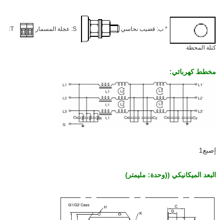
YX84G9-800A
800A
ب
-
T
YX83G9-1000A
1000A
ب
-
T
YX83G9-1200A
1200A
ب
-
T
* ب: قضيب نحاسي
S: عجلة المسمار
T:
كتلة المحطة
مخطط كهربائي:
إصبع1
البعد الميكانيكي ((وحدة: مليمتر)