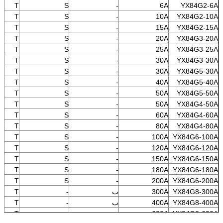
T
S
-
6A
YX84G2-6A
T
S
-
10A
YX84G2-10A
T
S
-
15A
YX84G2-15A
T
S
-
20A
YX84G3-20A
T
S
-
25A
YX84G3-25A
T
S
-
30A
YX84G3-30A
T
S
-
30A
YX84G5-30A
T
S
-
40A
YX84G5-40A
T
S
-
50A
YX84G5-50A
T
S
-
50A
YX84G4-50A
T
S
-
60A
YX84G4-60A
T
S
-
80A
YX84G4-80A
T
S
-
100A
YX84G6-100A
T
S
-
120A
YX84G6-120A
T
S
-
150A
YX84G6-150A
T
S
-
180A
YX84G6-180A
T
S
-
200A
YX84G6-200A
YX84G8-300A
300A
ب
-
T
YX84G8-400A
400A
ب
-
T
YX84G8-630A
630A
ب
-
T