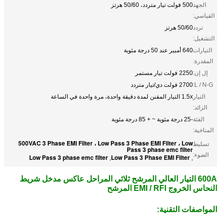
الجهد
500 فولت تيار متردد، 50/60 هرتز
القياسي:
تردد
50/60 هرتز
التشغيل:
التيارات
640 أمبير عند 50 درجة مئوية
المقدرة:
إل إن:
2250 فولت تيار مستمر
L / N-G:
2700 فولت دي/تيار متردد
التيار
1.5x التيار المقنن لمدة دقيقة واحدة، مرة واحدة في الساعة
الزائد:
الفئة
-25 درجة مئوية ~ + 85 درجة مئوية
المناخية:
500VAC 3 Phase EMI Filter ، Low Pass 3 Phase EMI Filter ، Low
تسليط
Pass 3 phase emc filter
الضوء:
Low Pass 3 phase emc filter
Low Pass 3 Phase EMI Filter
,
,
600A التيار العالي المرشح ثلاثي المراحل عاكس مدخل شريط
النحاس الخروج EMI / RFI المرشح
المواصفات التقنية: