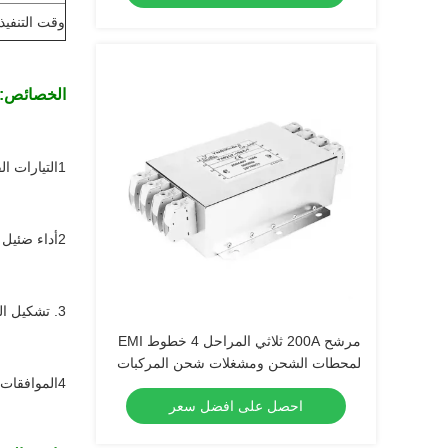
وقت التنفيذ
الخصائص:
1التيارات القياسية من 1 إلى 1200A
2أداء ضئيل عالي يصل إلى 300 ميغاهرتز.
3. تشكيل الجهد 520VAC للموافقة على مستوى العالم
مرشح 200A ثلاثي المراحل 4 خطوط EMI
لمحطات الشحن ومشغلات شحن المركبات
4الموافقات ((100A ماكس.)
الكهربائية وأنظمة الطاقة للسيارات
احصل على افضل سعر
الكهربائية