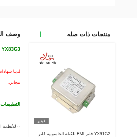
وصف الم
منتجات ذات صله
YX83G3 الصناعية ثلاثية المراحل فلتر الحاجز القاطع القاطع فلتر الضوضاء EMI
لدينا شهادا
مجاني.
التطبيقات 
فيديو
-- للأنظمة ا
YX91G2 فلتر EMI للكتلة الحاسوبية فلتر