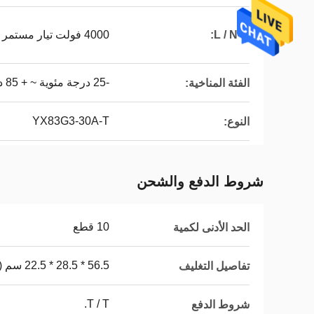
L / N-G:
4000 فولت تيار مستمر
-25 درجة مئوية ~ + 85 درجة مئوية
الفئة المناخية:
YX83G3-30A-T
النوع:
شروط الدفع والشحن
10 قطع
الحد الأدنى لكمية
56.5 * 28.5 * 22.5 سم (صندوق واحد)
تفاصيل التغليف
T / T.
شروط الدفع