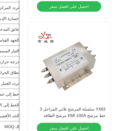
الطاقة
احصل على افضل سعر
تردد المركز
خسارة الإدر
عائق المدخ
الجهد القيا
التيار المسم
درجة حرارة 
نطاق الحرار
تردد العمل
خط إلى خط
الخط إلى ا
YX83 سلسلة المرشح ثلاثي المراحل 3
خط مرشح EMI 100A مرشح الطاقة
الحد الأقصى
العالية
الـ MOQ
احصل على افضل سعر