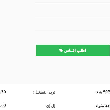
اطلب اقتباس
50/60 
تردد التشغيل:
1600 فولت تيار
إل إن: