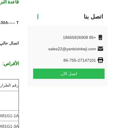
قاعدة التر
اتصل بنا
-30A----- T
‬ ‬ ‬
+86 18665826908
اتصال حالي 
sales22@yanbixinkeji.com
86-755-27147101
الأقراص:
اتصل الآن
رقم الطراز
X81G1-1A
X81G1-3A