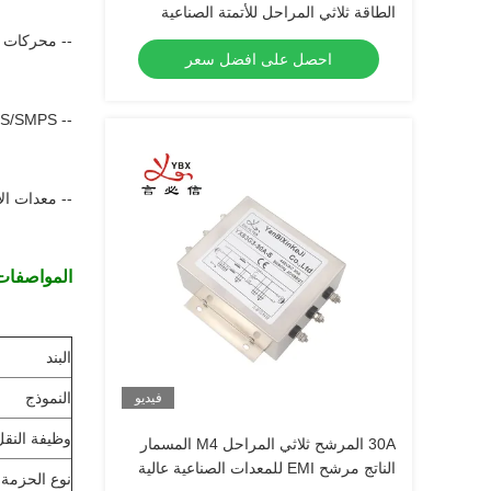
الطاقة ثلاثي المراحل للأتمتة الصناعية
-- محركات م
احصل على افضل سعر
-- UPS/SMPS
-- معدات الأ
المواصفات 
البند
النموذج
فيديو
وظيفة النقل
30A المرشح ثلاثي المراحل M4 المسمار
الناتج مرشح EMI للمعدات الصناعية عالية
نوع الحزمة