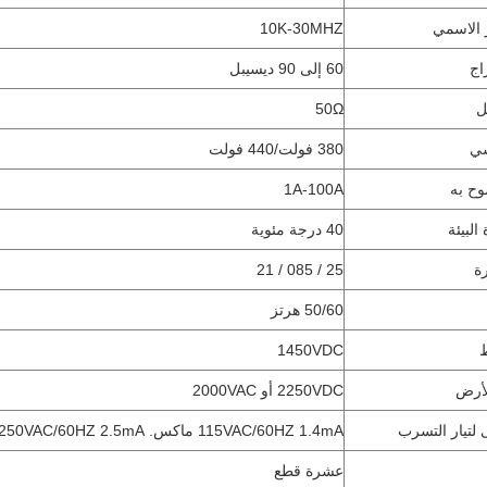
 الاسمي
10K-30MHZ
اج
60 إلى 90 ديسيبل
ل
50Ω
سي
380 فولت/440 فولت
وح به
1A-100A
البيئة
40 درجة مئوية
ة
25 / 085 / 21
50/60 هرتز
1450VDC
لأرض
2250VDC أو 2000VAC
 لتيار التسرب
115VAC/60HZ 1.4mA ماكس. 250VAC/60HZ 2.5mA ماكس
عشرة قطع