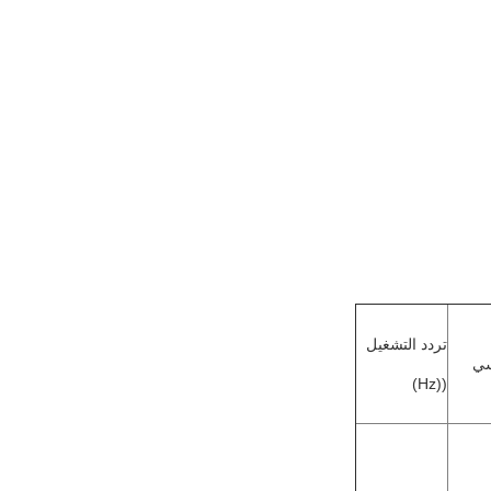
تردد التشغيل
سي
((Hz)