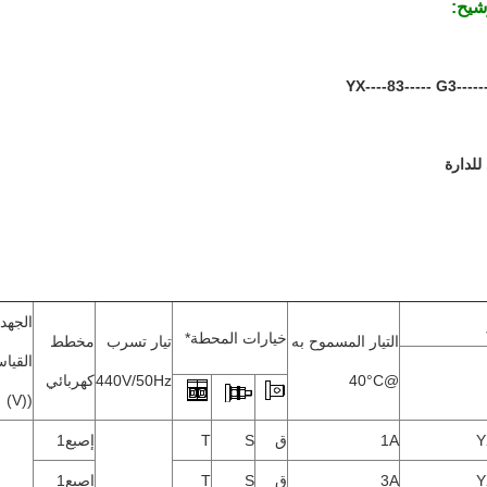
شيح:
YX----83----- G3-----
للدارة
الجهد
خيارات المحطة*
التيار المسموح به
تيار تسرب
مخطط
القيا
@40°C
440V/50Hz
كهربائي
((V)
Y
1A
ق
S
T
إصبع1
Y
3A
ق
S
T
إصبع1