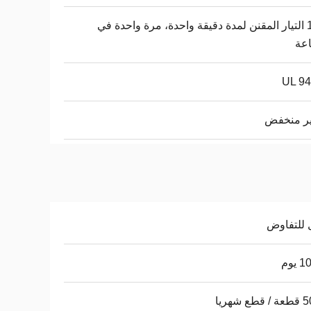
1.5x التيار المقنن لمدة دقيقة واحدة، مرة واحدة في
عة
UL 94
ير منخفض
 للتفاوض
يوم
ع شهريا