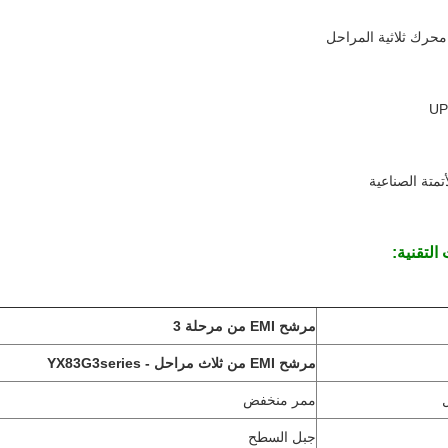
حرك ثلاثية المراحل
تمتة الصناعية
التقنية:
مرشح EMI من مرحلة 3
مرشح EMI من ثلاث مراحل - YX83G3series
ممر منخفض
جبل السطح