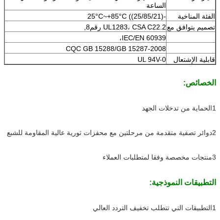
الساعة
الفئة المناخية
-25°C~+85°C ((25/85/21)
تصميم يتوافق مع
UL1283، CSA C22.2 رقم8,
IEC/EN 60939،
CQC GB 15288/GB 15287-2008
قابلية الإشتعال
UL 94V-0
الخصائص:
1الحماية من تدخلات الجهد
2دوائر تصفية متقدمة من مرحلتين مع محفزات ثورية عالية المقاومة للشبع
3منتجات مخصصة وفقا لمتطلبات العملاء
التطبيقات النموذجية:
1التطبيقات التي تتطلب تخفيف التردد العالي