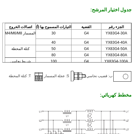
جدول اختيار المرشح:
الجزء رقم
القضية
التيارات المسموح بها (أ)
اتصالات الخروج
YX83G4-30A
G4
30
المسمار M4/M6/M8
40
G4
YX83G4-40A
YX83G4-50A
G4
50
كتلة المحطة
80
G4
YX83G4-80A
YX83G4-100A
G4
100
شريط نحاسي
ب: قضيب نحاسي
S: عجلة المسمار
T: كتلة المحطة
مخطط كهربائي: