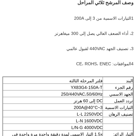
وصف المرشح ثلاثي المراحل
1التيارات الاسمية من 3 إلى 200A
2، أداء الضعف العالي يصل إلى 300 ميغاهرتز
3، تصنيف الجهد 440VAC لقبول عالمي
4الموافقات: CE، ROHS، ENEC
البند
فلتر المرحلة الثالثة
رقم الجزء
YX83G4-150A-T
الجهد الاسمي
250/440VAC،50/60Hz
تردد العمل
DC إلى 60 هرتز
التيارات الاسمية
3~200A@40°C
تصنيف الرهان
L-L 2250VDC
L-N 1600VDC
L/N-G 4000VDC
التيار الزائد:
1.5x التيار الاسمي لمدة دقيقة واحدة مرة واحدة في