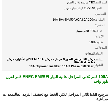
اسم البند:
YBX مرشح ثلاثي الطور
الجهد
250/440 فولت تيار متردد
القياسي:
التيارات
10A 30A 40A 50A 60A 80A 100A
المقدرة:
فقدان
30-100 ديسيبل
الإدراج:
مقاومة
50Ω
المدخلات:
المواد:
المعدات
مرشح EMI رباعي الطور 3 مراحل ، مرشح EMI 10A ثلاثي الأطوار ، مرشح
تسليط
خط طاقة 10A rfi
الضوء:
10A rfi power line filter
10A 3 Phase EMI Filter
,
,
100A فلتر ثلاثي المراحل عالية التيار ENEC EMI/RFI فلتر لفرن
بلور واحد
مرشح EMI ثلاثي المراحل ثلاثي الخط مع تخفيف التردد العالي
معدات
صناعية