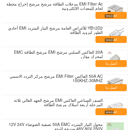
EMI Filter Ac مدخلات الطاقة مرشح مرشح إخراج محطة
لحام للمعدات الإلكترونية
اتصل بنا
YB12D2 للأغراض العامة مرشح التيار المتردد EMI أحادي
الطور لتزويد الطاقة
اتصل بنا
20A العاكس السلبي مرشح EMI مرشح الطاقة EMC
لمحرك مؤازر
اتصل بنا
50A AC العاكس EMI Filter مرشح مركز التردد الاسمي
150KHZ-30MHZ
اتصل بنا
الصف الصناعي العاكس EMI مرشح الجهد العالي ثلاثة
المرحلة أربعة أسلاك مرشح الطاقة
اتصل بنا
محول التيار المتردد 50A EMC تصفية الضوضاء 12V 24V
48V 80V 250V صديقة للبيئة