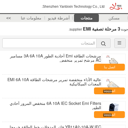
Shenzhen Yanbixin Technology Co., Ltd.
مسكن
منتجات
أشرطة فيديو
معلومات عنا
>>
3 مرحلة تصفية EMI
جودة
supplier.
مرشحات الطاقة Emi أحادية الطور 3A 6A 10A مسامير
AC مرشح تمرير منخفض
اتصل بنا
عالية الأداء منخفضة تمرير مرشحات الطاقة EMI 6A 10A
المعدات الميكانيكية
اتصل بنا
6A 10A IEC Socket Emi Filters منخفض المرور أحادي
الطور
اتصل بنا
YB11A2-10A-W IEC فلتر المدخلات خط الطاقة خروجا