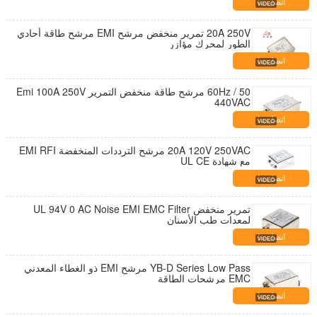
اتصل بنا
20A 250V تمرير منخفض مرشح EMI مرشح طاقة أحادي
الطور لمحرك مؤازر
اتصل بنا
50 / 60Hz مرشح طاقة منخفض التمرير Emi 100A 250V
440VAC
اتصل بنا
20A 120V 250VAC مرشح الترددات المنخفضة EMI RFI
مع شهادة UL CE
اتصل بنا
تمرير منخفض UL 94V 0 AC Noise EMI EMC Filter
لمعدات طب الأسنان
اتصل بنا
YB-D Series Low Pass مرشح EMI ذو الغطاء المعدني
EMC مرشحات الطاقة
اتصل بنا